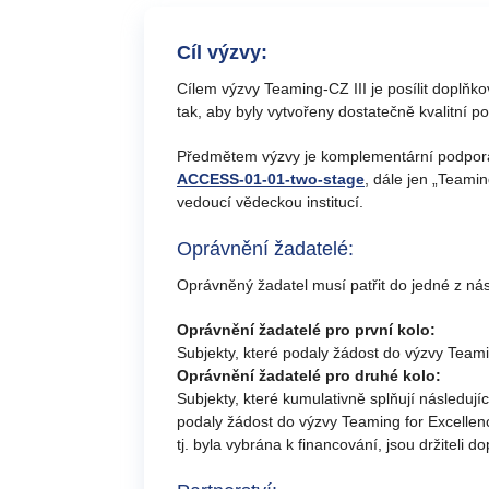
Cíl výzvy:
Cílem výzvy Teaming-CZ III je posílit doplň
tak, aby byly vytvořeny dostatečně kvalitní 
Předmětem výzvy je komplementární podpora 
ACCESS-01-01-two-stage
, dále jen „Teami
vedoucí vědeckou institucí.
Oprávnění žadatelé:
Oprávněný žadatel musí patřit do jedné z nás
Oprávnění žadatelé pro první kolo:
Subjekty, které podaly žádost do výzvy Teami
Oprávnění žadatelé pro druhé kolo:
Subjekty, které kumulativně splňují následují
podaly žádost do výzvy Teaming for Excellen
tj. byla vybrána k financování, jsou držitel