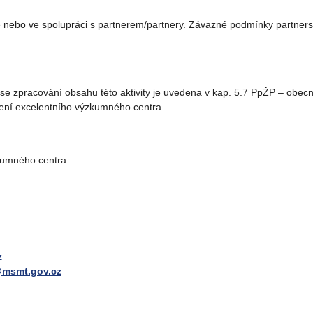
 nebo ve spolupráci s partnerem/partnery. Závazné podmínky partners
ící se zpracování obsahu této aktivity je uvedena v kap. 5.7 PpŽP – obec
avení excelentního výzkumného centra
zkumného centra
z
msmt.gov.cz