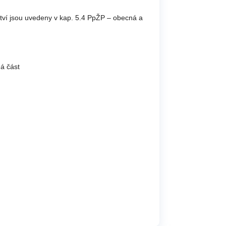
tví jsou uvedeny v kap. 5.4 PpŽP – obecná a
ná část