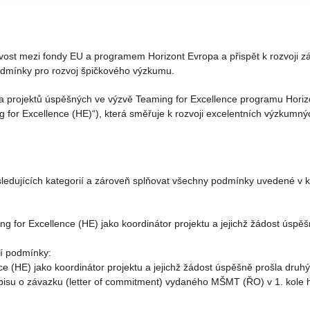
kovost mezi fondy EU a programem Horizont Evropa a přispět k rozvoji 
podmínky pro rozvoj špičkového výzkumu.
projektů úspěšných ve výzvě Teaming for Excellence programu Horiz
ng for Excellence (HE)“), která směřuje k rozvoji excelentních výzkumn
ledujících kategorií a zároveň splňovat všechny podmínky uvedené v k
ng for Excellence (HE) jako koordinátor projektu a jejichž žádost úsp
cí podmínky:
ce (HE) jako koordinátor projektu a jejichž žádost úspěšně prošla dru
i dopisu o závazku (letter of commitment) vydaného MŠMT (ŘO) v 1. kole