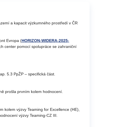
zázemí a kapacit výzkumného prostředí v ČR
ont Evropa (
HORIZON-WIDERA-2025-
ých center pomocí spolupráce se zahraniční
ap. 5.3 PpŽP – specifická část.
ěšně prošla prvním kolem hodnocení.
hým kolem výzvy Teaming for Excellence (HE),
 hodnocení výzvy Teaming-CZ III.