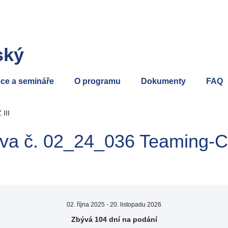
ský
ce a semináře
O programu
Dokumenty
FAQ
III
va č. 02_24_036 Teaming-CZ
02. října 2025
-
20. listopadu 2026
Zbývá 104 dní na podání