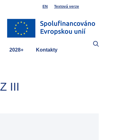
EN
Textová verze
2028+
Kontakty
 III