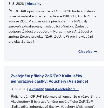
3. 8. 2026
|
Aktuality
ŘO OP JAK upozorňuje, že od 4. 8. 2026 bude spuštěno
nové uživatelské prostředí aplikace ISKP21+, tzv. NPL, na
adrese ZDE. V souvislosti s přechodem na NPL byly
zároveň aktualizovány následující příručky: Žádost o
podporu Žádost o podporu – Poradím se s AI Žádost o
změnu Zprávy projektu (ZoR, ZoU, IoP) pro individuální
projekty Zpráva […]
Číst více
Zveřejnění přílohy ZoR/ŽoP Kalkulačky
jednorázové částky: Vouchery (Asistence)
3. 8. 2026
|
Aktuality
Smart Akcelerátor+ II
Řídicí orgán OP JAK informuje příjemce, že u výzvy Smart
Akcelerátor+ II byla zveřejněna nová příloha ZoR/ŽoP
„Kalkulačka jednorázové částky: Vouchery (Asistence)“.