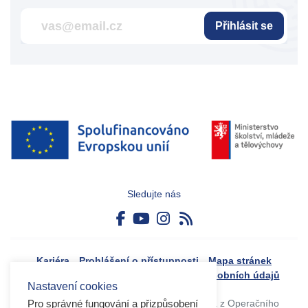
Přihlásit se
Sledujte nás
Kariéra
Prohlášení o přístupnosti
Mapa stránek
Boj proti korupci
Zásady ochrany osobních údajů
Nastavení cookies
Tvorba webového portálu byla financovaná z Operačního
Pro správné fungování a přizpůsobení