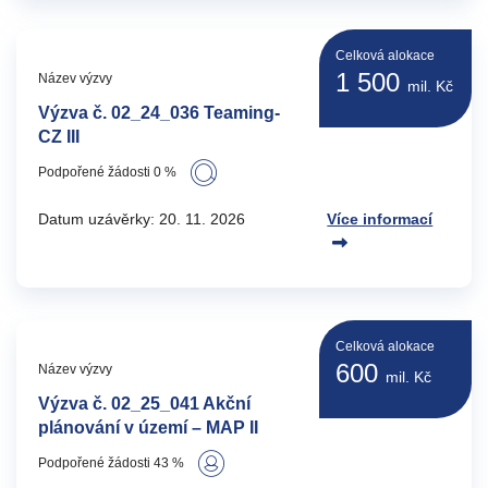
Celková alokace
1 500
Název výzvy
mil. Kč
Výzva č. 02_24_036 Teaming-
CZ III
Podpořené žádosti 0 %
Datum uzávěrky: 20. 11. 2026
Více informací
Celková alokace
600
Název výzvy
mil. Kč
Výzva č. 02_25_041 Akční
plánování v území – MAP II
Podpořené žádosti 43 %