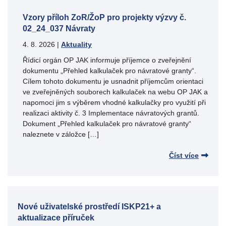
Vzory příloh ZoR/ŽoP pro projekty výzvy č.
02_24_037 Návraty
4. 8. 2026
|
Aktuality
Řídicí orgán OP JAK informuje příjemce o zveřejnění
dokumentu „Přehled kalkulaček pro návratové granty“.
Cílem tohoto dokumentu je usnadnit příjemcům orientaci
ve zveřejněných souborech kalkulaček na webu OP JAK a
napomoci jim s výběrem vhodné kalkulačky pro využití při
realizaci aktivity č. 3 Implementace návratových grantů.
Dokument „Přehled kalkulaček pro návratové granty“
naleznete v záložce […]
Číst více
Nové uživatelské prostředí ISKP21+ a
aktualizace příruček