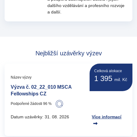
dalšího vzdělávání a profesního rozvoje
a další.
Nejbližší uzávěrky výzev
Celková alokace
1 395
Název výzvy
mil. Kč
Výzva č. 02_22_010 MSCA
Fellowships CZ
Podpořené žádosti 96 %
Datum uzávěrky: 31. 08. 2026
Více informací