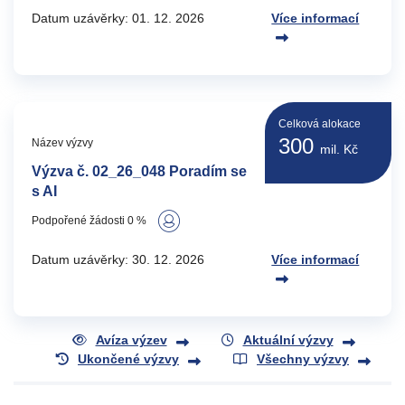
Datum uzávěrky: 01. 12. 2026
Více informací
Celková alokace
300
Název výzvy
mil. Kč
Výzva č. 02_26_048 Poradím se
s AI
Podpořené žádosti 0 %
Datum uzávěrky: 30. 12. 2026
Více informací
Avíza výzev
Aktuální výzvy
Ukončené výzvy
Všechny výzvy