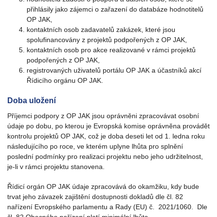
přihlásily jako zájemci o zařazení do databáze hodnotitelů
OP JAK,
kontaktních osob zadavatelů zakázek, které jsou
spolufinancovány z projektů podpořených z OP JAK,
kontaktních osob pro akce realizované v rámci projektů
podpořených z OP JAK,
registrovaných uživatelů portálu OP JAK a účastníků akcí
Řídicího orgánu OP JAK.
Doba uložení
Příjemci podpory z OP JAK jsou oprávněni zpracovávat osobní
údaje po dobu, po kterou je Evropská komise oprávněna provádět
kontrolu projektů OP JAK, což je doba deseti let od 1. ledna roku
následujícího po roce, ve kterém uplyne lhůta pro splnění
poslední podmínky pro realizaci projektu nebo jeho udržitelnost,
je-li v rámci projektu stanovena.
Řídicí orgán OP JAK údaje zpracovává do okamžiku, kdy bude
trvat jeho závazek zajištění dostupnosti dokladů dle čl. 82
nařízení Evropského parlamentu a Rady (EU) č. 2021/1060. Dle