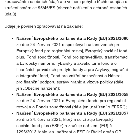
zpracováním osobních údajů a o volném pohybu těchto údajů a o
zrušení směrnice 95/46/ES (obecné nařízení o ochraně osobních
údajů).
Údaje je povinen zpracovávat na základě:
Nařízení Evropského parlamentu a Rady (EU) 2021/1060
ze dne 24. června 2021 o společných ustanoveních pro
Evropský fond pro regionální rozvoj, Evropský sociální fond
plus, Fond soudržnosti, Fond pro spravedlivou transformaci
a Evropský námořní, rybářský a akvakulturní fond a o
finančních pravidlech pro tyto fondy a pro Azylový, migrační
a integrační fond, Fond pro vnitřní bezpečnost a Nástroj
pro finanční podporu správy hranic a vízové politiky (dále
jen „Obecné nařízení“);
Nařízení Evropského parlamentu a Rady (EU) 2021/1058
ze dne 24. června 2021 o Evropském fondu pro regionální
rozvoj a o Fondu soudržnosti (dále jen „nařízení o EFRR“);
Nařízení Evropského parlamentu a Rady (EU) 2021/1057
ze dne 24. června 2021, kterým se zřizuje Evropský
sociální fond plus (ESF+) a zrušuje nařízení (EU) č.
1296/2013 (dále jen „nařízení o ESF+); Řídicí orgán OP