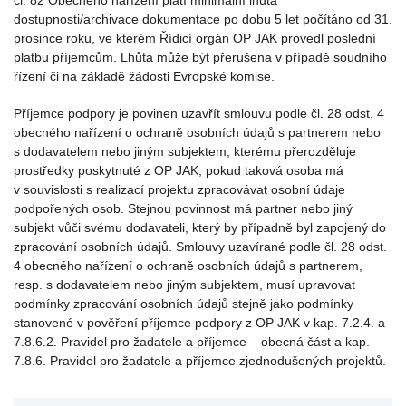
čl. 82 Obecného nařízení platí minimální lhůta
dostupnosti/archivace dokumentace po dobu 5 let počítáno od 31.
prosince roku, ve kterém Řídicí orgán OP JAK provedl poslední
platbu příjemcům. Lhůta může být přerušena v případě soudního
řízení či na základě žádosti Evropské komise.
Příjemce podpory je povinen uzavřít smlouvu podle čl. 28 odst. 4
obecného nařízení o ochraně osobních údajů s partnerem nebo
s dodavatelem nebo jiným subjektem, kterému přerozděluje
prostředky poskytnuté z OP JAK, pokud taková osoba má
v souvislosti s realizací projektu zpracovávat osobní údaje
podpořených osob. Stejnou povinnost má partner nebo jiný
subjekt vůči svému dodavateli, který by případně byl zapojený do
zpracování osobních údajů. Smlouvy uzavírané podle čl. 28 odst.
4 obecného nařízení o ochraně osobních údajů s partnerem,
resp. s dodavatelem nebo jiným subjektem, musí upravovat
podmínky zpracování osobních údajů stejně jako podmínky
stanovené v pověření příjemce podpory z OP JAK v kap. 7.2.4. a
7.8.6.2. Pravidel pro žadatele a příjemce – obecná část a kap.
7.8.6. Pravidel pro žadatele a příjemce zjednodušených projektů.