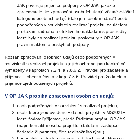
JAK pověřuje příjemce podpory z OP JAK, jakožto
zpracovatele, ke zpracování osobních údajů včetně zvláštní
kategorie osobních údajů (dále jen „osobní údaje“) osob
podpořených v souvislosti s realizací projektu za účelem
prokázání řádného a efektivního nakládání s prostředky,
které byly na realizaci projektu poskytnuty z OP JAK
právním aktem o poskytnutí podpory.
Rozsah zpracování osobních údajů osob podpořených v
souvislostí s realizací projektu a jejich ochrana jsou konkrétně
vymezeny v kapitolách 7.2.4. a 7.8.6.2. Pravidel pro žadatele a
příjemce – obecná část a v kap. 7.8.6. Pravidel pro žadatele a
příjemce zjednodušených projektů.
V OP JAK probíhá zpracování osobních údajů:
osob podpořených v souvislostí s realizací projektu,
osob, které jsou uvedené v datech projektu v MS2021+,
které žadatel/příjemce, předá Řídicímu orgánu OP JAK
(např. kontaktní osoba projektu, statutární zástupce
žadatele či partnera, člen realizačního týmu),
hodnotitelů žádostí o podporu a dalších osob, které se