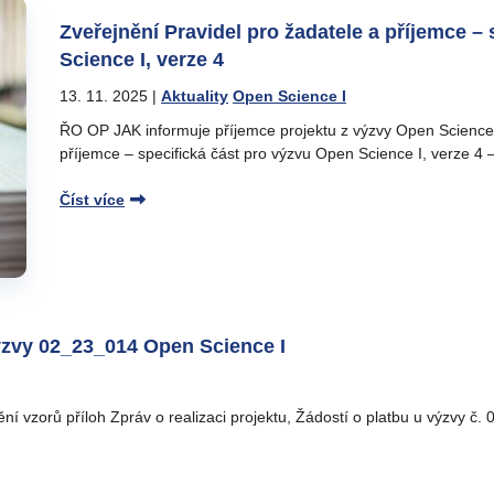
Zveřejnění Pravidel pro žadatele a příjemce –
Science I, verze 4
13. 11. 2025
|
Aktuality
Open Science I
ŘO OP JAK informuje příjemce projektu z výzvy Open Science I
příjemce – specifická část pro výzvu Open Science I, verze 4 
Číst více
ýzvy 02_23_014 Open Science I
ní vzorů příloh Zpráv o realizaci projektu, Žádostí o platbu u výzvy 