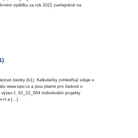
ěrném výdělku za rok 2022 zveřejněné na
1)
ázové částky (b1). Kalkulačky zohledňují údaje o
u www.ispv.cz a jsou platné pro žádosti o
výzev č. 02_22_004 Individuální projekty
r+I a […]