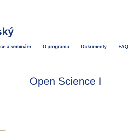
ský
ce a semináře
O programu
Dokumenty
FAQ
Open Science I