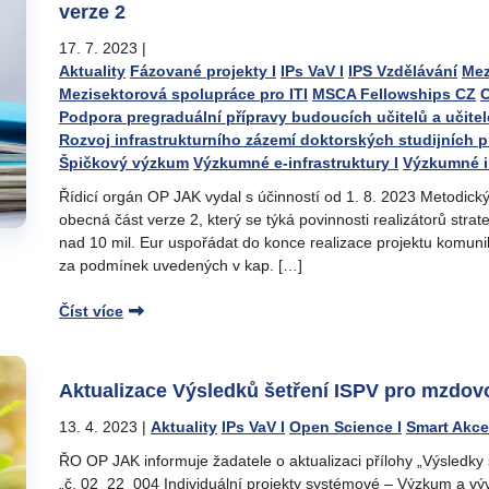
verze 2
17. 7. 2023
|
Aktuality
Fázované projekty I
IPs VaV I
IPS Vzdělávání
Mez
Mezisektorová spolupráce pro ITI
MSCA Fellowships CZ
O
Podpora pregraduální přípravy budoucích učitelů a učitel
Rozvoj infrastrukturního zázemí doktorských studijních 
Špičkový výzkum
Výzkumné e-infrastruktury I
Výzkumné in
Řídicí orgán OP JAK vydal s účinností od 1. 8. 2023 Metodický
obecná část verze 2, který se týká povinnosti realizátorů strat
nad 10 mil. Eur uspořádat do konce realizace projektu komun
za podmínek uvedených v kap. […]
Číst více
Aktualizace Výsledků šetření ISPV pro mzdovo
13. 4. 2023
|
Aktuality
IPs VaV I
Open Science I
Smart Akcel
ŘO OP JAK informuje žadatele o aktualizaci přílohy „Výsledky
„č. 02_22_004 Individuální projekty systémové – Výzkum a výv