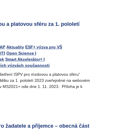
 a platovou sféru za 1. pololetí
MAP
Aktuality
ESF+ výzva pro VŠ
ITI
Open Science I
ek
Smart Akcelerátor+ I
ních výzvách současnosti
 šetření ISPV pro mzdovou a platovou sféru“
dělku za 1. pololetí 2023 zveřejněné na webovém
 v MS2021+ ode dne 1. 11. 2023. Příloha je k
ro žadatele a příjemce – obecná část