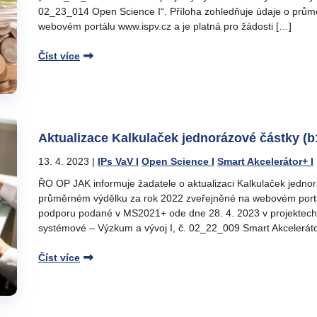
02_23_014 Open Science I“. Příloha zohledňuje údaje o prům
webovém portálu www.ispv.cz a je platná pro žádosti […]
Číst více
Aktualizace Kalkulaček jednorázové částky (b
13. 4. 2023
|
IPs VaV I
Open Science I
Smart Akcelerátor+ I
ŘO OP JAK informuje žadatele o aktualizaci Kalkulaček jednor
průměrném výdělku za rok 2022 zveřejněné na webovém portál
podporu podané v MS2021+ ode dne 28. 4. 2023 v projektech 
systémové – Výzkum a vývoj I, č. 02_22_009 Smart Akceleráto
Číst více