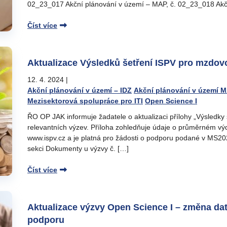
02_23_017 Akční plánování v území – MAP, č. 02_23_018 Akč
Číst více
Aktualizace Výsledků šetření ISPV pro mzdovo
12. 4. 2024
|
Akční plánování v území – IDZ
Akční plánování v území 
Mezisektorová spolupráce pro ITI
Open Science I
ŘO OP JAK informuje žadatele o aktualizaci přílohy „Výsledky
relevantních výzev. Příloha zohledňuje údaje o průměrném v
www.ispv.cz a je platná pro žádosti o podporu podané v MS202
sekci Dokumenty u výzvy č. […]
Číst více
Aktualizace výzvy Open Science I – změna dat
podporu