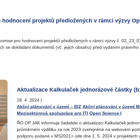
o hodnocení projektů předložených v rámci výzvy Op
omise pro hodnocení projektů předložených v rámci výzvy č. 02_23_014
cích se dokládání dokumentů (vč. jejich obsahu) před vydáním právníh
Aktualizace Kalkulaček jednorázové částky (b
18. 4. 2024
|
Akční plánování v území – IDZ
Akční plánování v území 
Mezisektorová spolupráce pro ITI
Open Science I
ŘO OP JAK informuje žadatele o aktualizaci Kalkulaček jednor
průměrném výdělku za rok 2023 zveřejněné na webovém portál
podporu podané v MS2021+ ode dne 1. 5. 2024 v projektech v