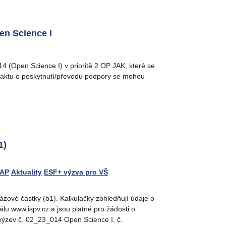
en Science I
 (Open Science I) v prioritě 2 OP JAK, které se
o aktu o poskytnutí/převodu podpory se mohou
1)
MAP
Aktuality
ESF+ výzva pro VŠ
ázové částky (b1). Kalkulačky zohledňují údaje o
u www.ispv.cz a jsou platné pro žádosti o
ýzev č. 02_23_014 Open Science I, č.