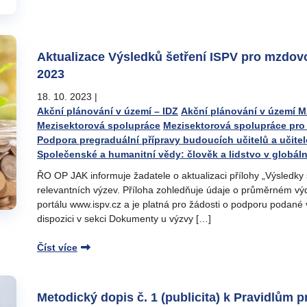
Aktualizace Výsledků šetření ISPV pro mzdovou
2023
18. 10. 2023
|
Akční plánování v území – IDZ
Akční plánování v území 
Mezisektorová spolupráce
Mezisektorová spolupráce pro 
Podpora pregraduální přípravy budoucích učitelů a učitel
Společenské a humanitní vědy: člověk a lidstvo v globál
ŘO OP JAK informuje žadatele o aktualizaci přílohy „Výsledky
relevantních výzev. Příloha zohledňuje údaje o průměrném vý
portálu www.ispv.cz a je platná pro žádosti o podporu podané
dispozici v sekci Dokumenty u výzvy […]
Číst více
Metodický dopis č. 1 (publicita) k Pravidlům p