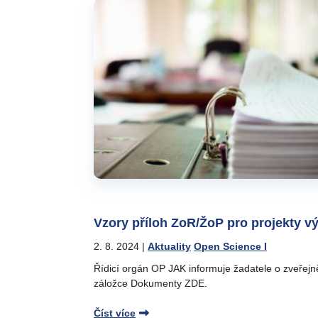
Vzory příloh ZoR/ŽoP pro projekty v
2. 8. 2024
|
Aktuality
Open Science I
Řídicí orgán OP JAK informuje žadatele o zveřejně
záložce Dokumenty ZDE.
Číst více