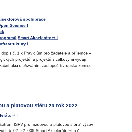
isektorová spolupráce
pen Science I
ek
programů
Smart Akcelerátor+ I
frastruktury I
 dopis č. 1 k Pravidlům pro žadatele a příjemce –
egických projektů a projektů s celkovými výdaji
ikační akci s přizváním zástupců Evropské komise
u a platovou sféru za rok 2022
erátor+ I
 šetření ISPV pro mzdovou a platovou sféru“ výzev
oj I, č. 02_22_009 Smart Akcelerátor+I a č.