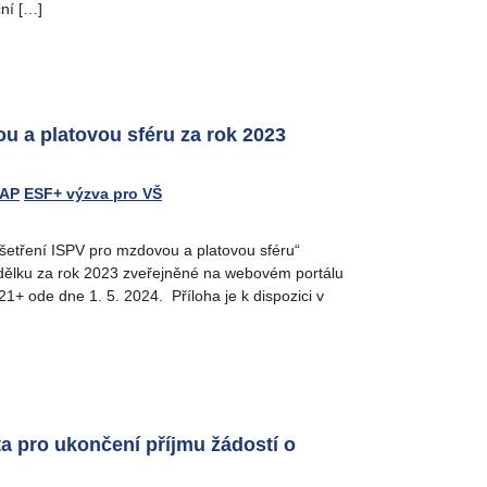
ní […]
u a platovou sféru za rok 2023
MAP
ESF+ výzva pro VŠ
 šetření ISPV pro mzdovou a platovou sféru“
ýdělku za rok 2023 zveřejněné na webovém portálu
1+ ode dne 1. 5. 2024. Příloha je k dispozici v
a pro ukončení příjmu žádostí o