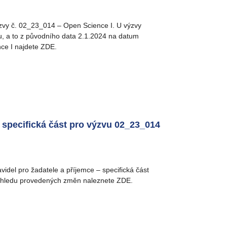
ýzvy č. 02_23_014 – Open Science I. U výzvy
u, a to z původního data 2.1.2024 na datum
ce I najdete ZDE.
– specifická část pro výzvu 02_23_014
videl pro žadatele a příjemce – specifická část
řehledu provedených změn naleznete ZDE.