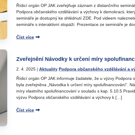
Řídicí orgán OP JAK zveřejňuje záznam z distančního seminá
Podpora občanského vzdělávání a výchovy k demokracii, který
semináře je dostupný ke shlédnutí ZDE. Pod videem naleznet
semináře s interaktivní stopáží. Prezentace ze semináře je do
Číst více
Zveřejnění Návodky k určení míry spolufinan
2. 4. 2025
|
Aktuality
Podpora občanského vzdělávání a v
Řídicí orgán OP JAK informuje žadatele, že u výzvy Podpora 
byla zveřejněna „Návodka k určení míry spolufinancování“. Náv
míry vlastního spolufinancování v souladu s kap. 5.10.5 Pravid
výzvu Podpora občanského vzdělávání a výchovy k […]
Číst více