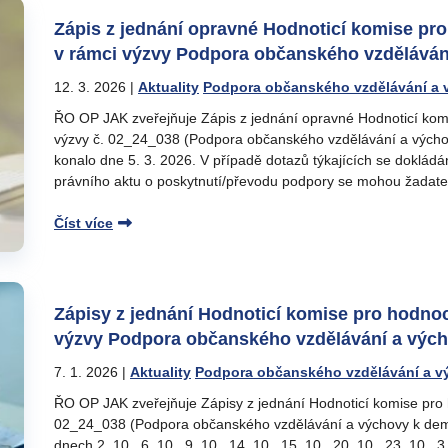
Zápis z jednání opravné Hodnoticí komise pr
v rámci výzvy Podpora občanského vzděláván
12. 3. 2026
|
Aktuality
Podpora občanského vzdělávání a 
ŘO OP JAK zveřejňuje Zápis z jednání opravné Hodnoticí kom
výzvy č. 02_24_038 (Podpora občanského vzdělávání a výchovy
konalo dne 5. 3. 2026. V případě dotazů týkajících se doklád
právního aktu o poskytnutí/převodu podpory se mohou žadate
Číst více
Zápisy z jednání Hodnoticí komise pro hodnoc
výzvy Podpora občanského vzdělávání a vých
7. 1. 2026
|
Aktuality
Podpora občanského vzdělávání a v
ŘO OP JAK zveřejňuje Zápisy z jednání Hodnoticí komise pro 
02_24_038 (Podpora občanského vzdělávání a výchovy k demokr
dnech 2. 10., 6. 10., 9. 10., 14. 10., 15. 10., 20. 10., 23. 10., 3.