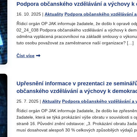
Podpora občanského vzdělávání a výchovy k 
16. 10. 2025
|
Aktuality
Podpora občanského vzdělávání a
Řídicí orgán OP JAK informuje žadatele, že došlo k opravě o
02_24_038 Podpora občanského vzdělávání a výchovy k demo
odměna vyplácená pracovníkovi na základě smlouvy o výkonu 
tuto osobu považovat za zaměstnance naší organizace? […]
Číst více
Upřesnění informace v prezentaci ze seminář
občanského vzdělávání a výchovy k demokrac
25. 7. 2025
|
Aktuality
Podpora občanského vzdělávání a 
Řídicí orgán OP JAK informuje žadatele, že došlo ke zpřesněn
žadatele, která se týká prokázání výše obratu v souvislosti s
straně 16. Původní znění odstavce: „3. Prokázání obratu žada
musí dosahovat alespoň 30 % celkových způsobilých výdajů pr