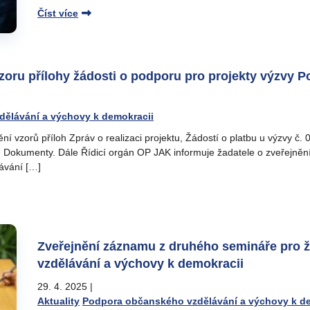
Číst více
vzoru přílohy žádosti o podporu pro projekty výzvy
ělávání a výchovy k demokracii
ění vzorů příloh Zpráv o realizaci projektu, Žádostí o platbu u výzvy
 Dokumenty. Dále Řídicí orgán OP JAK informuje žadatele o zveřejnění
ávání […]
Zveřejnění záznamu z druhého semináře pro 
vzdělávání a výchovy k demokracii
29. 4. 2025
|
Aktuality
Podpora občanského vzdělávání a výchovy k d