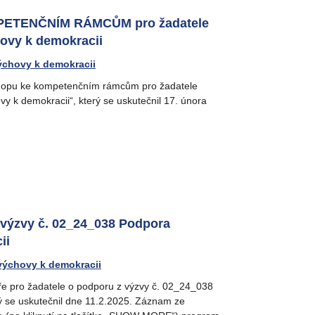
PETENČNÍM RÁMCŮM pro žadatele
ovy k demokracii
ýchovy k demokracii
shopu ke kompetenčním rámcům pro žadatele
 k demokracii“, který se uskutečnil 17. února
 výzvy č. 02_24_038 Podpora
ii
výchovy k demokracii
ře pro žadatele o podporu z výzvy č. 02_24_038
ý se uskutečnil dne 11.2.2025. Záznam ze