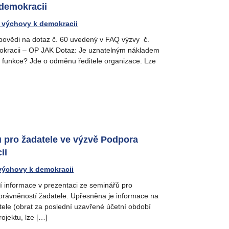
demokracii
 výchovy k demokracii
dpovědi na dotaz č. 60 uvedený v FAQ výzvy č.
kracii – OP JAK Dotaz: Je uznatelným nákladem
funkce? Jde o odměnu ředitele organizace. Lze
ů pro žadatele ve výzvě Podpora
ii
výchovy k demokracii
í informace v prezentaci ze seminářů pro
 oprávněností žadatele. Upřesněna je informace na
tele (obrat za poslední uzavřené účetní období
ojektu, lze […]