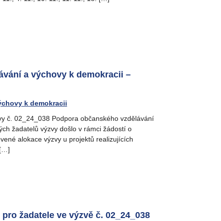
vání a výchovy k demokracii –
ýchovy k demokracii
zvy č. 02_24_038 Podpora občanského vzdělávání
h žadatelů výzvy došlo v rámci žádostí o
ené alokace výzvy u projektů realizujících
 […]
pro žadatele ve výzvě č. 02_24_038