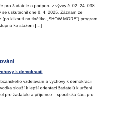
ře pro žadatele o podporu z výzvy č. 02_24_038
 se uskutečnil dne 8. 4. 2025. Záznam ze
e (po kliknutí na tlačítko „SHOW MORE“) program
stupná ke stažení […]
cování
ýchovy k demokracii
občanského vzdělávání a výchovy k demokracii
odka slouží k lepší orientaci žadatelů k určení
el pro žadatele a příjemce – specifická část pro