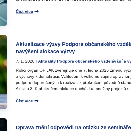
Číst více
Aktualizace výzvy Podpora občanského vzdělá
navýšení alokace výzvy
7. 1. 2026
|
Aktuality
Podpora občanského vzdělávání a v
Řídicí orgán OP JAK zveřejňuje dne 7. ledna 2026 změnu vý
a výchovy k demokracii. Vzhledem k velkému zájmu oprávněnýc
podporu doporučených k realizaci k překročení původně stanov
Aktivitu 3. K překročení alokace dochází u množiny projektů s
Číst více
Oprava znění odpovědi na otázku ze semináře 