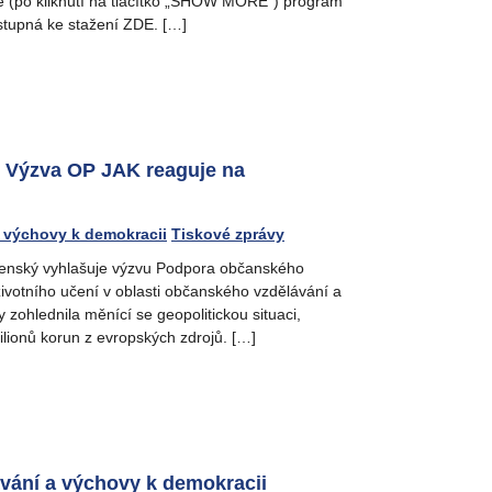
e (po kliknutí na tlačítko „SHOW MORE“) program
ostupná ke stažení ZDE. […]
ýzva OP JAK reaguje na
 výchovy k demokracii
Tiskové zprávy
enský vyhlašuje výzvu Podpora občanského
životního učení v oblasti občanského vzdělávání a
 zohlednila měnící se geopolitickou situaci,
ilionů korun z evropských zdrojů. […]
ání a výchovy k demokracii