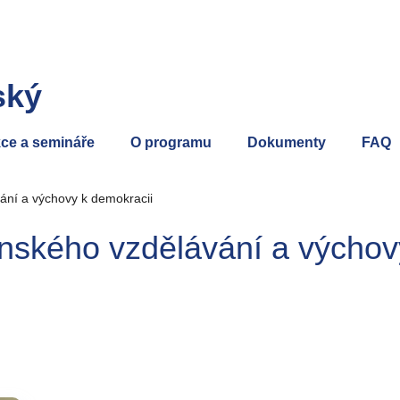
ský
ce a semináře
O programu
Dokumenty
FAQ
ní a výchovy k demokracii
ského vzdělávání a výchov