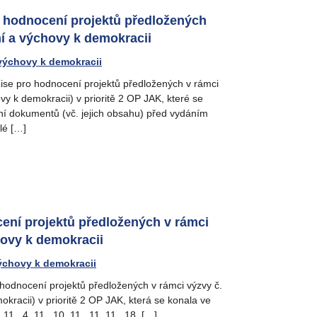
o hodnocení projektů předložených
í a výchovy k demokracii
výchovy k demokracii
ise pro hodnocení projektů předložených v rámci
 k demokracii) v prioritě 2 OP JAK, které se
ání dokumentů (vč. jejich obsahu) před vydáním
lé […]
ení projektů předložených v rámci
ovy k demokracii
ýchovy k demokracii
hodnocení projektů předložených v rámci výzvy č.
acii) v prioritě 2 OP JAK, která se konala ve
 11., 4. 11., 10. 11., 11. 11., 18. […]