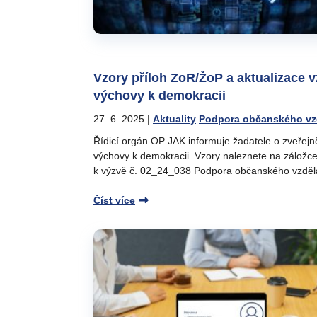
Vzory příloh ZoR/ŽoP a aktualizace 
výchovy k demokracii
27. 6. 2025
|
Aktuality
Podpora občanského vzd
Řídicí orgán OP JAK informuje žadatele o zveřejn
výchovy k demokracii. Vzory naleznete na záložce
k výzvě č. 02_24_038 Podpora občanského vzděl
Číst více