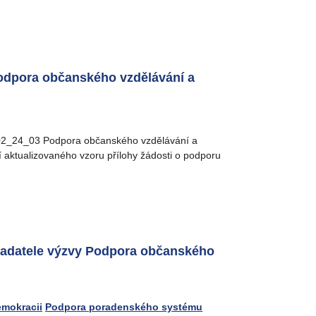
 Podpora občanského vzdělávání a
 č. 02_24_03 Podpora občanského vzdělávání a
 aktualizovaného vzoru přílohy žádosti o podporu
žadatele výzvy Podpora občanského
emokracii
Podpora poradenského systému