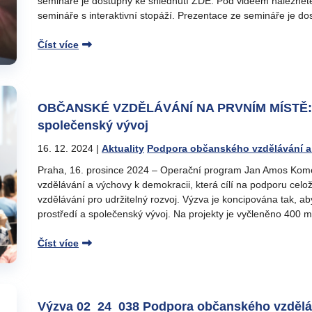
semináře je dostupný ke shlédnutí ZDE. Pod videem naleznet
semináře s interaktivní stopáží. Prezentace ze semináře je d
Číst více
OBČANSKÉ VZDĚLÁVÁNÍ NA PRVNÍM MÍSTĚ: V
společenský vývoj
16. 12. 2024
|
Aktuality
Podpora občanského vzdělávání a
Praha, 16. prosince 2024 – Operační program Jan Amos Kom
vzdělávání a výchovy k demokracii, která cílí na podporu celo
vzdělávání pro udržitelný rozvoj. Výzva je koncipována tak, aby
prostředí a společenský vývoj. Na projekty je vyčleněno 400 m
Číst více
Výzva 02_24_038 Podpora občanského vzděláv