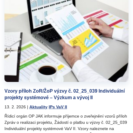
Vzory příloh ZoR/ŽoP výzvy č. 02_25_039 Individuální
projekty systémové – Výzkum a vývoj II
13. 2. 2026
|
Aktuality
IPs VaV II
Řídicí orgán OP JAK informuje příjemce o zveřejnění vzorů příloh
Zpráv o realizaci projektu, Žádostí o platbu u výzvy č. 02_25_039
Individuální projekty systémové VaV II. Vzory naleznete na