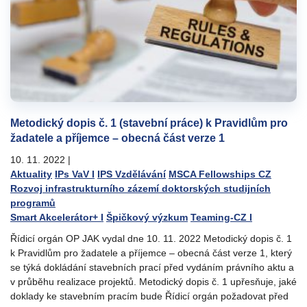
Metodický dopis č. 1 (stavební práce) k Pravidlům pro
žadatele a příjemce – obecná část verze 1
10. 11. 2022
|
Aktuality
IPs VaV I
IPS Vzdělávání
MSCA Fellowships CZ
Rozvoj infrastrukturního zázemí doktorských studijních
programů
Smart Akcelerátor+ I
Špičkový výzkum
Teaming-CZ I
Řídicí orgán OP JAK vydal dne 10. 11. 2022 Metodický dopis č. 1
k Pravidlům pro žadatele a příjemce – obecná část verze 1, který
se týká dokládání stavebních prací před vydáním právního aktu a
v průběhu realizace projektů. Metodický dopis č. 1 upřesňuje, jaké
doklady ke stavebním pracím bude Řídicí orgán požadovat před