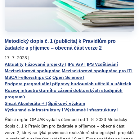
Metodický dopis č. 1 (publicita) k Pravidlům pro
žadatele a příjemce – obecná část verze 2
17. 7. 2023
|
Aktuality
Fázované projekty I
IPs VaV I
IPS Vzdělávání
Mezisektorová spolupráce
Mezisektorová spolupráce pro ITI
MSCA Fellowships CZ
Open Science I
Podpora pregraduální přípravy budoucích učitelů a učitelek
Rozvoj infrastrukturního zázemí doktorských studijních
programů
Smart Akcelerátor+ I
Špičkový výzkum
Výzkumné e-infrastruktury I
Výzkumné infrastruktury I
Řídicí orgán OP JAK vydal s účinností od 1. 8. 2023 Metodický
dopis č. 1 k Pravidlům pro žadatele a příjemce – obecná část
verze 2, který se týká povinnosti realizátorů strategických projektů
a projektů s celkovými výdaji nad 10 mil. Eur uspořádat do konce