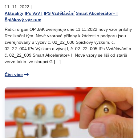
11. 11. 2022
|
Aktuality
IPs VaV I
IPS Vzdělávání
Smart Akcelerátor+ I
Špičkový výzkum
Řídicí orgán OP JAK zveřejňuje dne 11.11.2022 nový vzor přílohy
Realizační tým. Nové vzorové přílohy k žádosti o podporu jsou
zveřejňovány u výzev č. 02_22_008 Špičkový výzkum, č.
02_22_004 IPs Výzkum a vývoj I, č. 02_22_005 IPs Vzdělávání a
č. 02_22_009 Smart Akcelerátor+ I. Nové vzory se liší od starší
verze takto: ve sloupci G […]
Číst více