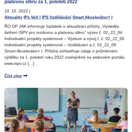
platovou sféru za 1. pololetí 2022
10. 10. 2022
|
Aktuality
IPs VaV I
IPS Vzdělávání
Smart Akcelerátor+ I
ŘO OP JAK informuje žadatele o aktualizaci přílohy „Výsledky
šetření ISPV pro mzdovou a platovou sféru“ výzev č. 02_22_04
Individuální projekty systémové – Výzkum a vývoj I, č. 02_22_05
Individuální projekty systémové – Vzdělávání a č. 02_22_09
Smart Akcelerátor+ I. Příloha zohledňuje údaje o průměrném
výdělku za 1. pololetí roku 2022 zveřejněné na webovém portálu
www.ispv.cz […]
Číst více