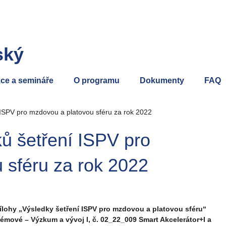
ský
ce a semináře
O programu
Dokumenty
FAQ
 ISPV pro mzdovou a platovou sféru za rok 2022
ů šetření ISPV pro
 sféru za rok 2022
řílohy „Výsledky šetření ISPV pro mzdovou a platovou sféru“
témové – Výzkum a vývoj I, č. 02_22_009 Smart Akcelerátor+I a