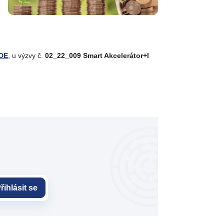
DE
, u výzvy č.
02_22_009 Smart Akcelerátor+I
řihlásit se