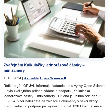
Zveřejnění Kalkulačky jednorázové částky –
minizáměry
1. 10. 2024
|
Aktuality
Open Science II
Řídicí orgán OP JAK informuje žadatele, že u výzvy Open Science
II byla zveřejněna příloha žádosti o podporu „Kalkulačka
jednorázové částky – minizáměry“. Příloha je účinná ode dne 30.
9. 2024. Vzor naleznete na záložce Dokumenty v sekci Vzory
příloh žádosti o podporu pro výzvu č. 02_24_030 Open Science II