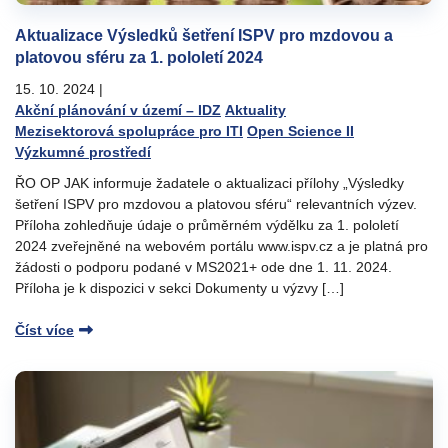
Aktualizace Výsledků šetření ISPV pro mzdovou a
platovou sféru za 1. pololetí 2024
15. 10. 2024
|
Akční plánování v území – IDZ
Aktuality
Mezisektorová spolupráce pro ITI
Open Science II
Výzkumné prostředí
ŘO OP JAK informuje žadatele o aktualizaci přílohy „Výsledky
šetření ISPV pro mzdovou a platovou sféru“ relevantních výzev.
Příloha zohledňuje údaje o průměrném výdělku za 1. pololetí
2024 zveřejněné na webovém portálu www.ispv.cz a je platná pro
žádosti o podporu podané v MS2021+ ode dne 1. 11. 2024.
Příloha je k dispozici v sekci Dokumenty u výzvy […]
Číst více