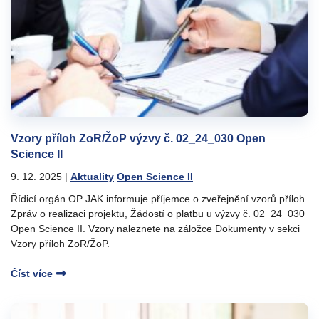
Vzory příloh ZoR/ŽoP výzvy č. 02_24_030 Open
Science II
9. 12. 2025
|
Aktuality
Open Science II
Řídicí orgán OP JAK informuje příjemce o zveřejnění vzorů příloh
Zpráv o realizaci projektu, Žádostí o platbu u výzvy č. 02_24_030
Open Science II. Vzory naleznete na záložce Dokumenty v sekci
Vzory příloh ZoR/ŽoP.
Číst více