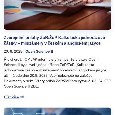
Zveřejnění přílohy ZoR/ŽoP Kalkulačka jednorázové
částky – minizáměry v českém a anglickém jazyce
20. 8. 2025
|
Open Science II
Řídicí orgán OP JAK informuje příjemce, že u výzvy Open
Science II byla zveřejněna příloha ZoR/ŽoP „Kalkulačka
jednorázové částky – minizáměry“ v českém i anglickém jazyce,
účinná ode dne 20.8. 2025. Vzor naleznete na záložce
Dokumenty v sekci Vzory příloh ZoR/ŽoP pro výzvu č. 02_24_030
Open Science II ZDE.
Číst více