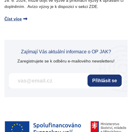
26. 6. 2024, může dojít ve výzvě a přílohách výzvy k úpravám či
doplněním. Avízo výzvy je k dispozici v sekci ZDE.
Číst více
Zajímají Vás aktuální informace o OP JAK?
Zaregistrujete se k odběru e-mailového newsletteru!
Přihlásit se