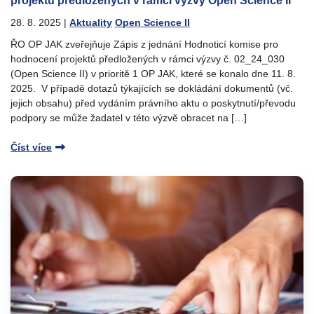
projektů předložených v rámci výzvy Open Science II
28. 8. 2025
|
Aktuality
Open Science II
ŘO OP JAK zveřejňuje Zápis z jednání Hodnoticí komise pro
hodnocení projektů předložených v rámci výzvy č. 02_24_030
(Open Science II) v prioritě 1 OP JAK, které se konalo dne 11. 8.
2025. V případě dotazů týkajících se dokládání dokumentů (vč.
jejich obsahu) před vydáním právního aktu o poskytnutí/převodu
podpory se může žadatel v této výzvě obracet na […]
Číst více