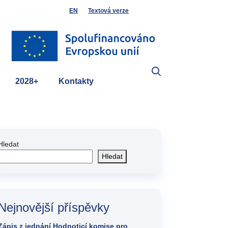
EN
Textová verze
2028+
Kontakty
Hledat
Hledat
Nejnovější příspěvky
Zápis z jednání Hodnoticí komise pro