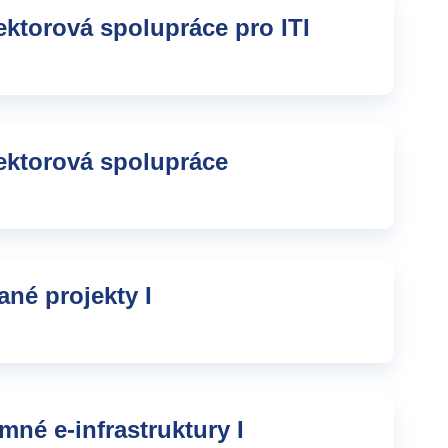
ektorová spolupráce pro ITI
ektorová spolupráce
né projekty I
né e-infrastruktury I