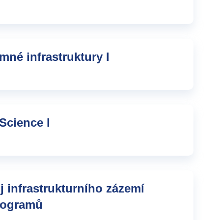
né infrastruktury I
Science I
 infrastrukturního zázemí
programů