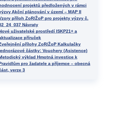
hodnocení projektů předložených v rámci
výzvy Akční plánování v území – MAP II
Vzory příloh ZoR/ŽoP pro projekty výzvy č.
02_24_037 Návraty
Nové uživatelské prostředí ISKP21+ a
aktualizace příruček
Zveřejnění přílohy ZoR/ŽoP Kalkulačky
jednorázové částky: Vouchery (Asistence)
Metodický výklad Hmotná investice k
Pravidlům pro žadatele a příjemce – obecná
část, verze 3