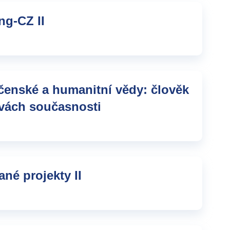
ng-CZ II
čenské a humanitní vědy: člověk
zvách současnosti
né projekty II