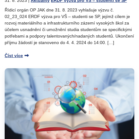
31. 8. 2023
|
Aktuality
ERDF výzva pro VŠ – studenti se SP
Řídicí orgán OP JAK dne 31. 8. 2023 vyhlašuje výzvu č.
02_23_024 ERDF výzva pro VŠ – studenti se SP, jejímž cílem je
rozvoj materiálního a infrastrukturního zázemí vysokých škol za
účelem usnadnění či umožnění studia studentům se specifickými
potřebami a podpory talentovaných/nadaných studentů. Ukončení
příjmu žádostí je stanoveno do 4. 4. 2024 do 14:00. […]
Číst více