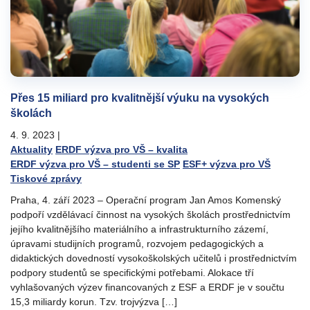
Přes 15 miliard pro kvalitnější výuku na vysokých
školách
4. 9. 2023
|
Aktuality
ERDF výzva pro VŠ – kvalita
ERDF výzva pro VŠ – studenti se SP
ESF+ výzva pro VŠ
Tiskové zprávy
Praha, 4. září 2023 – Operační program Jan Amos Komenský
podpoří vzdělávací činnost na vysokých školách prostřednictvím
jejího kvalitnějšího materiálního a infrastrukturního zázemí,
úpravami studijních programů, rozvojem pedagogických a
didaktických dovedností vysokoškolských učitelů i prostřednictvím
podpory studentů se specifickými potřebami. Alokace tří
vyhlašovaných výzev financovaných z ESF a ERDF je v součtu
15,3 miliardy korun. Tzv. trojvýzva […]