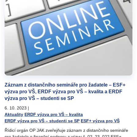
Záznam z distančního semináře pro žadatele – ESF+
výzva pro VŠ, ERDF výzva pro VŠ – kvalita a ERDF
výzva pro VŠ – studenti se SP
6. 10. 2023
|
Aktuality
ERDF výzva pro VŠ – kvalita
ERDF výzva pro VŠ – studenti se SP
ESF+ výzva pro VŠ
Řídicí orgán OP JAK zveřejňuje záznam z distančního semináře
pro žadatele o finanční podporu z výzvy č. 02_23_022 ESF+