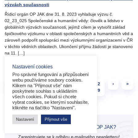
výzvách současnosti
Řídicí orgán OP JAK dne 31. 8. 2023 vyhlašuje výzvu č.
02_23_025 Společenské a humanitní vědy: člověk a lidstvo v
globálních výzvách současnosti, jejímž cílem je vytvořit základ
špičkového výzkumu v oblasti společenských a humanitních věd a
zároveň podpořit spolupráci mezi výzkumnými organizacemi v ČR
v těchto vědních oblastech. Ukončení příjmu žádostí je stanoveno
na 11. […]
Číst více
Nastavení cookies
Pro správné fungování a přizpůsobení
webu používáme soubory cookies.
Page navigation
Page
Page
Current Page
Page
Page
«
‹
2
2
2
2
2
›
»
Klikem na "Přijmout vše" nám
5
6
7
8
9
poskytnete souhlas s ukládáním
všech cookies. Pokud si chcete
vybrat cookies, se kterými souhlasíte,
klikněte na tlačítko "Nastavení".
Nastavení
Přijmout vše
Zajímají Vás aktuální informace o OP JAK?
Zaregistrujete se k odběru e-mailového newsletteru!