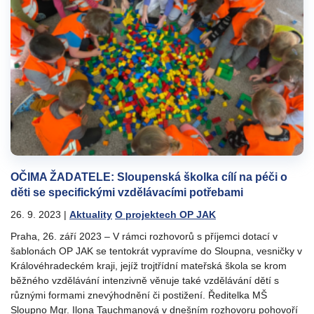
OČIMA ŽADATELE: Sloupenská školka cílí na péči o
děti se specifickými vzdělávacími potřebami
26. 9. 2023
|
Aktuality
O projektech OP JAK
Praha, 26. září 2023 – V rámci rozhovorů s příjemci dotací v
šablonách OP JAK se tentokrát vypravíme do Sloupna, vesničky v
Královéhradeckém kraji, jejíž trojtřídní mateřská škola se krom
běžného vzdělávání intenzivně věnuje také vzdělávání dětí s
různými formami znevýhodnění či postižení. Ředitelka MŠ
Sloupno Mgr. Ilona Tauchmanová v dnešním rozhovoru pohovoří