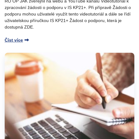
ŘO OP JAK zveřejnil na webu a YouTube kanálu Videotutoriál k
zpracování žádosti o podporu v IS KP21+. Při přípravě Žádosti o
podporu mohou uživatelé využít tento videotutoriál a dále se řídí
uživatelskou příručkou IS KP21+ Žádost o podporu, která je
dostupná ZDE.
Číst více