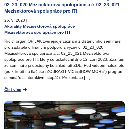
02_23_020 Mezisektorová spolupráce a č. 02_23_021
Mezisektorová spolupráce pro ITI
26. 9. 2023
|
Aktuality
Mezisektorová spolupráce
Mezisektorová spolupráce pro ITI
Řídicí orgán OP JAK zveřejňuje záznam z distančního semináře
pro žadatele o finanční podporu z výzev č. 02_23_020
Mezisektorová spolupráce a č. 02_23_021 Mezisektorová
spolupráce pro ITI, který se uskutečnil dne 12. září 2023. Záznam
ze semináře je dostupný ke shlédnutí ZDE. Pod videem naleznete
(po kliknutí na tlačítko „ZOBRAZIT VÍCE/SHOW MORE“) program
semináře s interaktivní stopáží. Prezentace […]
Číst více