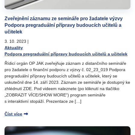
Zveřejnění záznamu ze semináře pro žadatele výzvy
Podpora pregraduální přípravy budoucích učitelů a
učitelek
3. 10. 2023
|
Aktuality
Podpora pregraduální přípravy budoucích učitelů a učitelek
Řídicí orgán OP JAK zveřejňuje záznam z distančního semináře
pro žadatele o finanční podporu z výzvy č. 02_23_019 Podpora
pregraduální přípravy budoucích učitelů a učitelek, který se
uskutečnil dne 14. září 2023. Záznam ze semináře je dostupný ke
zhlédnutí ZDE. Pod videem naleznete (po kliknutí na tlačítko
„ZOBRAZIT VÍCE/SHOW MORE“) program semináře
s interaktivní stopáží. Prezentace ze […]
Číst více