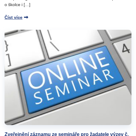
o školce i […]
Číst více
Zveřejnění záznamu ze semináře pro žadatele výzev č.