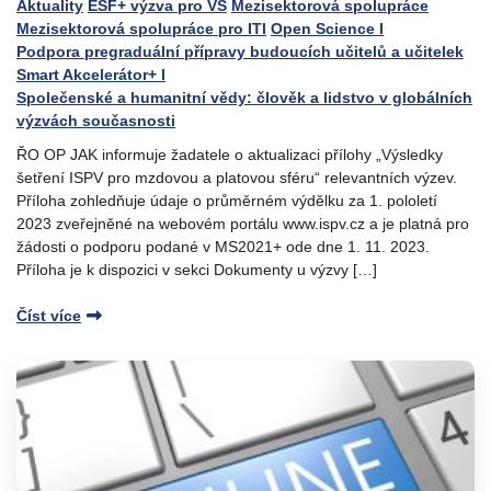
Aktuality
ESF+ výzva pro VŠ
Mezisektorová spolupráce
Mezisektorová spolupráce pro ITI
Open Science I
Podpora pregraduální přípravy budoucích učitelů a učitelek
Smart Akcelerátor+ I
Společenské a humanitní vědy: člověk a lidstvo v globálních
výzvách současnosti
ŘO OP JAK informuje žadatele o aktualizaci přílohy „Výsledky
šetření ISPV pro mzdovou a platovou sféru“ relevantních výzev.
Příloha zohledňuje údaje o průměrném výdělku za 1. pololetí
2023 zveřejněné na webovém portálu www.ispv.cz a je platná pro
žádosti o podporu podané v MS2021+ ode dne 1. 11. 2023.
Příloha je k dispozici v sekci Dokumenty u výzvy […]
Číst více