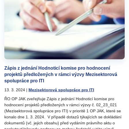
Zápis z jednání Hodnoticí komise pro hodnocení
projektů předložených v rámci výzvy Mezisektorová
spolupráce pro ITI
13. 3. 2024
|
Mezisektorová spolupráce pro ITI
ŘO OP JAK zveřejňuje Zápis z jednání Hodnoticí komise pro
hodnocení projektů předložených v rámci výzvy č. 02_23_021
(Mezisektorová spolupráce pro ITI) v prioritě 1 OP JAK, které se
konalo dne 1. 3. 2024. V případě dotazů týkajících se dokládání
dokumentů (vč. jejich obsahu) před vydáním právního aktu o
poskytnutí/převodu podpory se mohou žadatelé v této výzvě