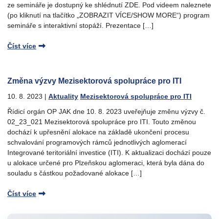
ze semináře je dostupný ke shlédnutí ZDE. Pod videem naleznete
(po kliknutí na tlačítko „ZOBRAZIT VÍCE/SHOW MORE“) program
semináře s interaktivní stopáží. Prezentace […]
Číst více
Změna výzvy Mezisektorová spolupráce pro ITI
10. 8. 2023
|
Aktuality
Mezisektorová spolupráce pro ITI
Řídicí orgán OP JAK dne 10. 8. 2023 uveřejňuje změnu výzvy č.
02_23_021 Mezisektorová spolupráce pro ITI. Touto změnou
dochází k upřesnění alokace na základě ukončení procesu
schvalování programových rámců jednotlivých aglomerací
Integrované teritoriální investice (ITI). K aktualizaci dochází pouze
u alokace určené pro Plzeňskou aglomeraci, která byla dána do
souladu s částkou požadované alokace […]
Číst více