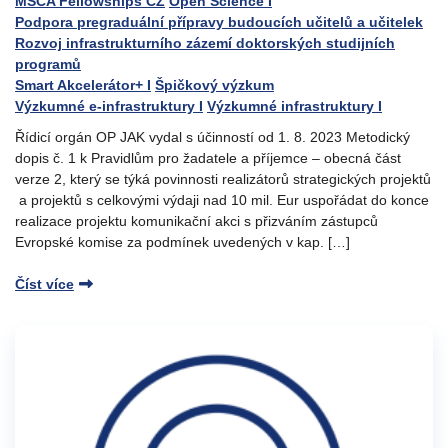
MSCA Fellowships CZ
Open Science I
Podpora pregraduální přípravy budoucích učitelů a učitelek
Rozvoj infrastrukturního zázemí doktorských studijních
programů
Smart Akcelerátor+ I
Špičkový výzkum
Výzkumné e-infrastruktury I
Výzkumné infrastruktury I
Řídicí orgán OP JAK vydal s účinností od 1. 8. 2023 Metodický
dopis č. 1 k Pravidlům pro žadatele a příjemce – obecná část
verze 2, který se týká povinnosti realizátorů strategických projektů
a projektů s celkovými výdaji nad 10 mil. Eur uspořádat do konce
realizace projektu komunikační akci s přizváním zástupců
Evropské komise za podmínek uvedených v kap. […]
Číst více