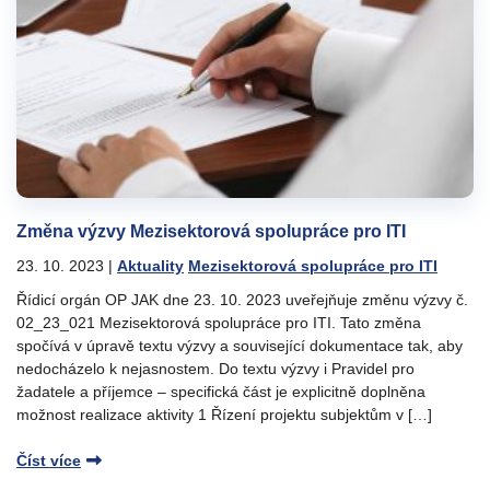
Změna výzvy Mezisektorová spolupráce pro ITI
23. 10. 2023
|
Aktuality
Mezisektorová spolupráce pro ITI
Řídicí orgán OP JAK dne 23. 10. 2023 uveřejňuje změnu výzvy č.
02_23_021 Mezisektorová spolupráce pro ITI. Tato změna
spočívá v úpravě textu výzvy a související dokumentace tak, aby
nedocházelo k nejasnostem. Do textu výzvy i Pravidel pro
žadatele a příjemce – specifická část je explicitně doplněna
možnost realizace aktivity 1 Řízení projektu subjektům v […]
Číst více