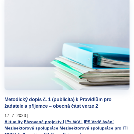
Metodický dopis č. 1 (publicita) k Pravidlům pro
žadatele a příjemce – obecná část verze 2
17. 7. 2023
|
Aktuality
Fázované projekty I
IPs VaV I
IPS Vzdělávání
Mezisektorová spolupráce
Mezisektorová spolupráce pro ITI