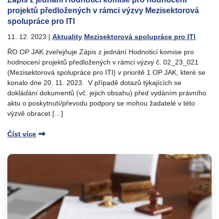
projektů předložených v rámci výzvy Mezisektorová
spolupráce pro ITI
11. 12. 2023
|
Aktuality
Mezisektorová spolupráce pro ITI
ŘO OP JAK zveřejňuje Zápis z jednání Hodnoticí komise pro
hodnocení projektů předložených v rámci výzvy č. 02_23_021
(Mezisektorová spolupráce pro ITI) v prioritě 1 OP JAK, které se
konalo dne 20. 11. 2023. V případě dotazů týkajících se
dokládání dokumentů (vč. jejich obsahu) před vydáním právního
aktu o poskytnutí/převodu podpory se mohou žadatelé v této
výzvě obracet […]
Číst více