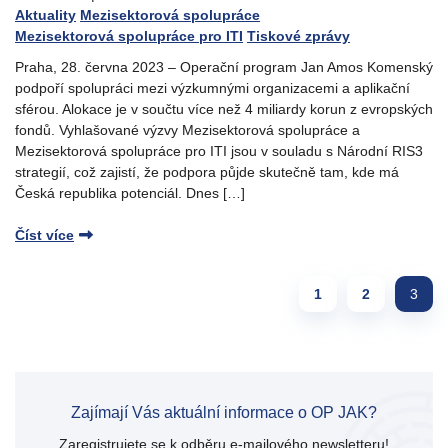
Aktuality
Mezisektorová spolupráce
Mezisektorová spolupráce pro ITI
Tiskové zprávy
Praha, 28. června 2023 – Operační program Jan Amos Komenský
podpoří spolupráci mezi výzkumnými organizacemi a aplikační
sférou. Alokace je v součtu více než 4 miliardy korun z evropských
fondů. Vyhlašované výzvy Mezisektorová spolupráce a
Mezisektorová spolupráce pro ITI jsou v souladu s Národní RIS3
strategií, což zajistí, že podpora půjde skutečně tam, kde má
Česká republika potenciál. Dnes […]
Číst více
Page navigation
Page
Page
Curre
1
2
3
Zajímají Vás aktuální informace o OP JAK?
Zaregistrujete se k odběru e-mailového newsletteru!