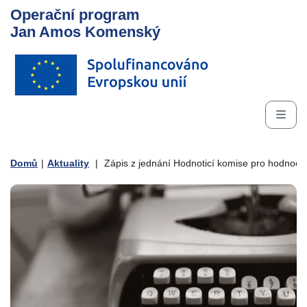
Operační program
Jan Amos Komenský
Domů
|
Aktuality
|
Zápis z jednání Hodnoticí komise pro hodnocen