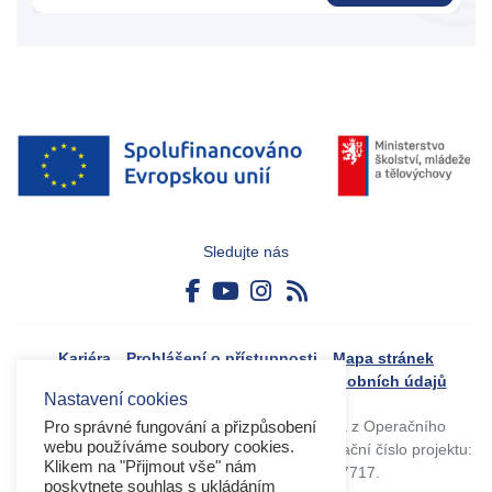
Sledujte nás
Kariéra
Prohlášení o přístupnosti
Mapa stránek
Boj proti korupci
Zásady ochrany osobních údajů
Nastavení cookies
Tvorba webového portálu byla financovaná z Operačního
Pro správné fungování a přizpůsobení
webu používáme soubory cookies.
programu Výzkum, vývoj a vzdělávání. Registrační číslo projektu:
Klikem na "Přijmout vše" nám
CZ.02.4.125/0.0/0.0/17_045/0017717.
poskytnete souhlas s ukládáním