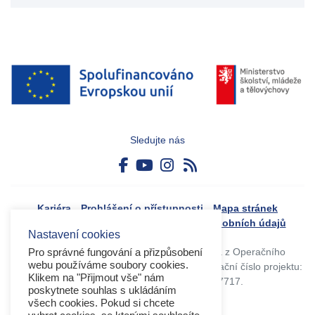
Sledujte nás
Kariéra
Prohlášení o přístupnosti
Mapa stránek
Boj proti korupci
Zásady ochrany osobních údajů
Nastavení cookies
Tvorba webového portálu byla financovaná z Operačního
Pro správné fungování a přizpůsobení
webu používáme soubory cookies.
programu Výzkum, vývoj a vzdělávání. Registrační číslo projektu:
Klikem na "Přijmout vše" nám
CZ.02.4.125/0.0/0.0/17_045/0017717.
poskytnete souhlas s ukládáním
všech cookies. Pokud si chcete