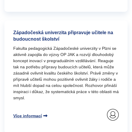
Západočeská univerzita připravuje učitele na
budoucnost školství
Fakulta pedagogická Západočeské univerzity v Plzni se
aktivně zapojila do výzvy OP JAK a rozvíjí dlouhodobý
koncept inovací v pregraduálním vzdělávání. Reaguje
tak na potřebu přípravy budoucích učitelů, která může
zásadně ovlivnit kvalitu českého školství. Právě změny v
přípravě učitelů mohou pozitivně ovlivnit žáky i rodiče a
mít hlubší dopad na celou společnost. Rozhovor přináší
inspiraci i důkaz, že systematická práce v této oblasti má
smysl.
Více informací