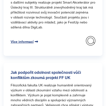
s dalšími subjekty realizuje projekt Smart Akcelerátor pro
Ústecký kraj III. Strukturálně znevýhodněný kraj tak má
příležitost rozvinout svůj inovační potenciál zejména
v oblasti rozvoje technologií. Součástí projektu jsou i
vzdělávací aktivity pro mládež, jako je FestUp nebo
sdílená dílna DigiLab.
Více informací
Jak podpořit odolnost společnosti vůči
konfliktům zkoumá projekt FF UK
Filozofická fakulta UK realizuje humanitně orientovaný
výzkum v oblasti zkoumání vztahu mezi odolností a
konfliktem. Výzkum je pojat komplexně a zahrnuje
mnoho vědních disciplín a spolupráci významných
zahraničních partnerů. Veřejnosti chce přinést i výstupy