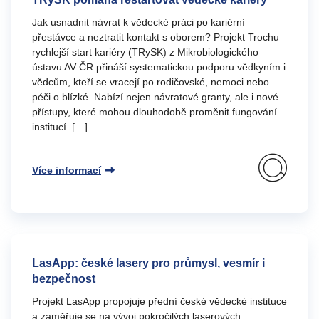
Jak usnadnit návrat k vědecké práci po kariérní
přestávce a neztratit kontakt s oborem? Projekt Trochu
rychlejší start kariéry (TRySK) z Mikrobiologického
ústavu AV ČR přináší systematickou podporu vědkyním i
vědcům, kteří se vracejí po rodičovské, nemoci nebo
péči o blízké. Nabízí nejen návratové granty, ale i nové
přístupy, které mohou dlouhodobě proměnit fungování
institucí. […]
Více informací
LasApp: české lasery pro průmysl, vesmír i
bezpečnost
Projekt LasApp propojuje přední české vědecké instituce
a zaměřuje se na vývoj pokročilých laserových