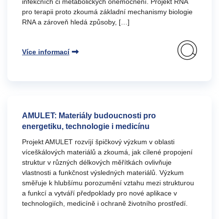
infekčních či metabolických onemocnění. Projekt RNA
pro terapii proto zkoumá základní mechanismy biologie
RNA a zároveň hledá způsoby, […]
Více informací
AMULET: Materiály budoucnosti pro
energetiku, technologie i medicínu
Projekt AMULET rozvíjí špičkový výzkum v oblasti
víceškálových materiálů a zkoumá, jak cílené propojení
struktur v různých délkových měřítkách ovlivňuje
vlastnosti a funkčnost výsledných materiálů. Výzkum
směřuje k hlubšímu porozumění vztahu mezi strukturou
a funkcí a vytváří předpoklady pro nové aplikace v
technologiích, medicíně i ochraně životního prostředí.