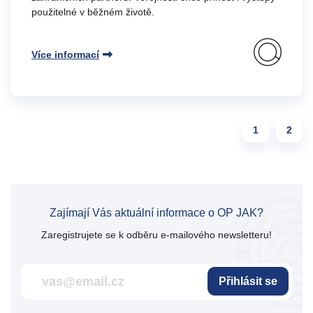
použitelné v běžném životě.
Více informací
Page navigation
Page
Page
1
2
Zajímají Vás aktuální informace o OP JAK?
Zaregistrujete se k odběru e-mailového newsletteru!
Přihlásit se