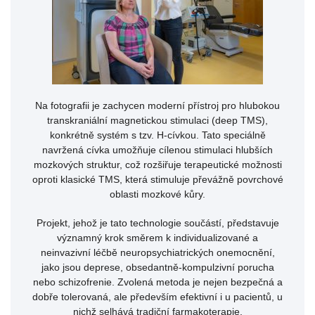
Na fotografii je zachycen moderní přístroj pro hlubokou
transkraniální magnetickou stimulaci (deep TMS),
konkrétně systém s tzv. H-cívkou. Tato speciálně
navržená cívka umožňuje cílenou stimulaci hlubších
mozkových struktur, což rozšiřuje terapeutické možnosti
oproti klasické TMS, která stimuluje převážně povrchové
oblasti mozkové kůry.
Projekt, jehož je tato technologie součástí, představuje
významný krok směrem k individualizované a
neinvazivní léčbě neuropsychiatrických onemocnění,
jako jsou deprese, obsedantně-kompulzivní porucha
nebo schizofrenie. Zvolená metoda je nejen bezpečná a
dobře tolerovaná, ale především efektivní i u pacientů, u
nichž selhává tradiční farmakoterapie.