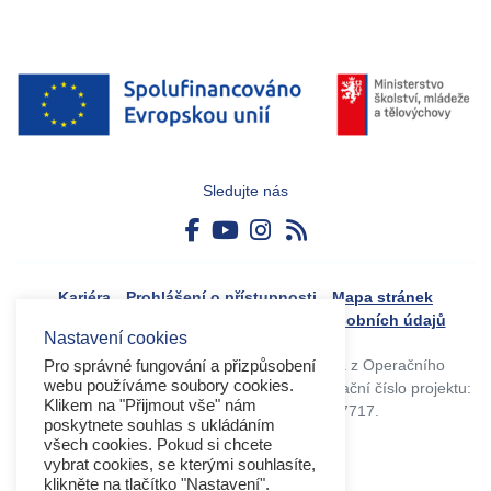
Sledujte nás
Kariéra
Prohlášení o přístupnosti
Mapa stránek
Boj proti korupci
Zásady ochrany osobních údajů
Nastavení cookies
Tvorba webového portálu byla financovaná z Operačního
Pro správné fungování a přizpůsobení
webu používáme soubory cookies.
programu Výzkum, vývoj a vzdělávání. Registrační číslo projektu:
Klikem na "Přijmout vše" nám
CZ.02.4.125/0.0/0.0/17_045/0017717.
poskytnete souhlas s ukládáním
všech cookies. Pokud si chcete
vybrat cookies, se kterými souhlasíte,
klikněte na tlačítko "Nastavení".