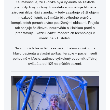
Zajímavostí je, že H-cívka byla vyvinuta na základě
pokročilých výpočtových modelů a umožňuje hlubší a
zároveň difuznější stimulaci – tedy zasahuje větší objem
mozkové tkáně, což může být výhodné právě u
komplexních poruch s více postiženými oblastmi. Projekt
tak spojuje špičkovou neurovědu s klinickou praxí a
představuje ukázku využití moderních technologií v
medicíně 21. století.
Na snímcích lze vidět nasazování helmy s cívkou na
hlavu pacienta a vlastní aplikaci terapie – pacient sedí
pohodlně v křesle, zatímco vyškolený odborník přístroj
ovládá a dohlíží na průběh sezení.