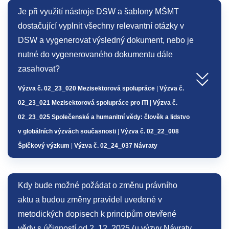
Je při využití nástroje DSW a šablony MŠMT
dostačující vyplnit všechny relevantní otázky v
DSW a vygenerovat výsledný dokument, nebo je
nutné do vygenerovaného dokumentu dále
zasahovat?
Výzva č. 02_23_020 Mezisektorová spolupráce
|
Výzva č.
02_23_021 Mezisektorová spolupráce pro ITI
|
Výzva č.
02_23_025 Společenské a humanitní vědy: člověk a lidstvo
v globálních výzvách současnosti
|
Výzva č. 02_22_008
Špičkový výzkum
|
Výzva č. 02_24_037 Návraty
Kdy bude možné požádat o změnu právního
aktu a budou změny pravidel uvedené v
metodických dopisech k principům otevřené
vědy s účinností od 2. 12. 2025 (u výzvy Návraty