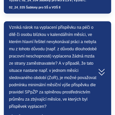
Výzva č. 02_24_034 Šablony pro MŠ a ZŠ II
|
Výzva č.
02_24_035 Šablony pro SŠ a VOŠ II
Vzniká nárok na vyplacení příspěvku na péči o
dítě či osobu blízkou v kalendářním měsíci, ve
kterém hlavní řešitel nevykonával práci a nebyla
mu z tohoto důvodu (např. z důvodu dlouhodobé
pracovní neschopnosti) vyplacena žádná mzda
ze strany zaměstnavatele? A v případě, že tato
situace nastane např. v jednom měsíci
sledovaného období (ZoR), je možné považovat
podmínku minimální měsíční výše příspěvku dle
pravidel SPpŽP za splněnou prostřednictvím
průměru za zbývající měsíce, ve kterých byl
příspěvek vyplacen?