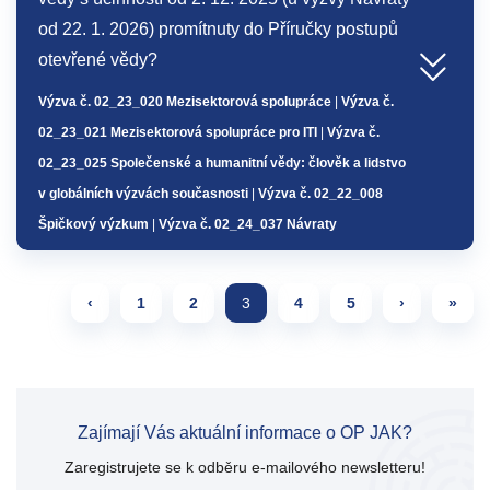
od 22. 1. 2026) promítnuty do Příručky postupů
otevřené vědy?
Výzva č. 02_23_020 Mezisektorová spolupráce
|
Výzva č.
02_23_021 Mezisektorová spolupráce pro ITI
|
Výzva č.
02_23_025 Společenské a humanitní vědy: člověk a lidstvo
v globálních výzvách současnosti
|
Výzva č. 02_22_008
Špičkový výzkum
|
Výzva č. 02_24_037 Návraty
Page navigation
Page
Page
Current Page
Page
Page
‹
1
2
3
4
5
›
»
Zajímají Vás aktuální informace o OP JAK?
Zaregistrujete se k odběru e-mailového newsletteru!