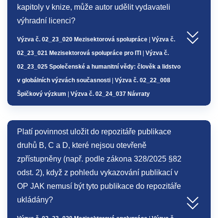
kapitoly v knize, může autor udělit vydavateli
výhradní licenci?
Výzva č. 02_23_020 Mezisektorová spolupráce
|
Výzva č.
02_23_021 Mezisektorová spolupráce pro ITI
|
Výzva č.
02_23_025 Společenské a humanitní vědy: člověk a lidstvo
v globálních výzvách současnosti
|
Výzva č. 02_22_008
Špičkový výzkum
|
Výzva č. 02_24_037 Návraty
Platí povinnost uložit do repozitáře publikace
druhů B, C a D, které nejsou otevřeně
zpřístupněny (např. podle zákona 328/2025 §82
odst. 2), když z pohledu vykazování publikací v
OP JAK nemusí být tyto publikace do repozitáře
ukládány?