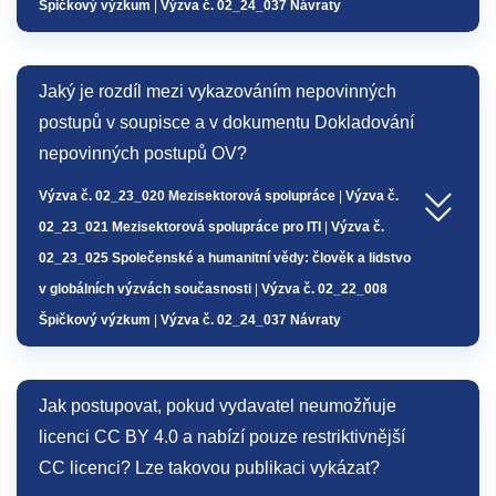
Špičkový výzkum
|
Výzva č. 02_24_037 Návraty
Jaký je rozdíl mezi vykazováním nepovinných
postupů v soupisce a v dokumentu Dokladování
nepovinných postupů OV?
Výzva č. 02_23_020 Mezisektorová spolupráce
|
Výzva č.
02_23_021 Mezisektorová spolupráce pro ITI
|
Výzva č.
02_23_025 Společenské a humanitní vědy: člověk a lidstvo
v globálních výzvách současnosti
|
Výzva č. 02_22_008
Špičkový výzkum
|
Výzva č. 02_24_037 Návraty
Jak postupovat, pokud vydavatel neumožňuje
licenci CC BY 4.0 a nabízí pouze restriktivnější
CC licenci? Lze takovou publikaci vykázat?