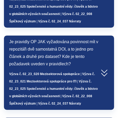
02_23_025 Společenské a humanitní vědy: člověk a lidstvo
v globálních výzvách současnosti
|
Výzva č. 02_22_008
Špičkový výzkum
|
Výzva č. 02_24_037 Návraty
Je pravidly OP JAK vyžadována povinnost mít v
repozitáři dvě samostatná DOI, a to jedno pro
článek a druhé pro dataset? Kde je tento
požadavek uveden v pravidlech?
Výzva č. 02_23_020 Mezisektorová spolupráce
|
Výzva č.
02_23_021 Mezisektorová spolupráce pro ITI
|
Výzva č.
02_23_025 Společenské a humanitní vědy: člověk a lidstvo
v globálních výzvách současnosti
|
Výzva č. 02_22_008
Špičkový výzkum
|
Výzva č. 02_24_037 Návraty