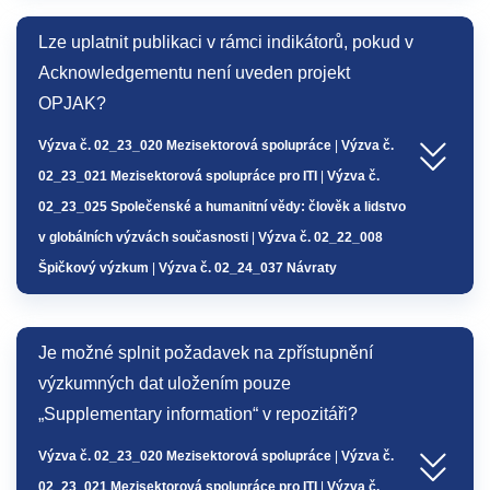
Lze uplatnit publikaci v rámci indikátorů, pokud v
Acknowledgementu není uveden projekt
OPJAK?
Výzva č. 02_23_020 Mezisektorová spolupráce
|
Výzva č.
02_23_021 Mezisektorová spolupráce pro ITI
|
Výzva č.
02_23_025 Společenské a humanitní vědy: člověk a lidstvo
v globálních výzvách současnosti
|
Výzva č. 02_22_008
Špičkový výzkum
|
Výzva č. 02_24_037 Návraty
Je možné splnit požadavek na zpřístupnění
výzkumných dat uložením pouze
„Supplementary information“ v repozitáři?
Výzva č. 02_23_020 Mezisektorová spolupráce
|
Výzva č.
02_23_021 Mezisektorová spolupráce pro ITI
|
Výzva č.