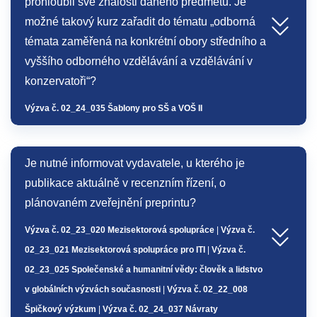
prohloubil své znalosti daného předmětu. Je
možné takový kurz zařadit do tématu „odborná
témata zaměřená na konkrétní obory středního a
vyššího odborného vzdělávání a vzdělávání v
konzervatoři“?
Výzva č. 02_24_035 Šablony pro SŠ a VOŠ II
Je nutné informovat vydavatele, u kterého je
publikace aktuálně v recenzním řízení, o
plánovaném zveřejnění preprintu?
Výzva č. 02_23_020 Mezisektorová spolupráce
|
Výzva č.
02_23_021 Mezisektorová spolupráce pro ITI
|
Výzva č.
02_23_025 Společenské a humanitní vědy: člověk a lidstvo
v globálních výzvách současnosti
|
Výzva č. 02_22_008
Špičkový výzkum
|
Výzva č. 02_24_037 Návraty