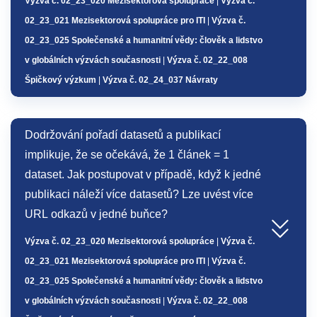
Výzva č. 02_23_020 Mezisektorová spolupráce
|
Výzva č.
02_23_021 Mezisektorová spolupráce pro ITI
|
Výzva č.
02_23_025 Společenské a humanitní vědy: člověk a lidstvo
v globálních výzvách současnosti
|
Výzva č. 02_22_008
Špičkový výzkum
|
Výzva č. 02_24_037 Návraty
Dodržování pořadí datasetů a publikací
implikuje, že se očekává, že 1 článek = 1
dataset. Jak postupovat v případě, když k jedné
publikaci náleží více datasetů? Lze uvést více
URL odkazů v jedné buňce?
Výzva č. 02_23_020 Mezisektorová spolupráce
|
Výzva č.
02_23_021 Mezisektorová spolupráce pro ITI
|
Výzva č.
02_23_025 Společenské a humanitní vědy: člověk a lidstvo
v globálních výzvách současnosti
|
Výzva č. 02_22_008