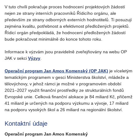
V tuto chvíli pokračuje proces hodnocení projektových žádostí
nejen ze strany interních pracovníků Řídicího orgánu, ale
především ze strany odborných externích hodnotitelů. Ti posuzují
zejména kvalitu, potřebnost a efektivnost předložených projektů.
Řídicí orgán předpokládá, že hodnocení předložených žádostí
bude pokračovat minimálně do konce tohoto roku.
Informace k výzvám jsou pravidelně zveřejňovány na webu OP
JAK v sekci
Výzvy
.
Operační program Jan Amos Komenský (OP JAK)
je víceletým
tematickým programem v gesci Ministerstva školství, mládeže a
tělovýchovy, v jehož rámci je možné v programovém období
2021–2027 využít finanční prostředky ze strukturálních fondů
Evropské unie. Celková finanční alokace je 84 miliard Kč, přičemž
41 miliard je určených na podporu výzkumu a vývoje, 17 miliard
na podporu vysokých škol a 26 miliard na regionální školství.
Kontaktní údaje
Operační program Jan Amos Komenský