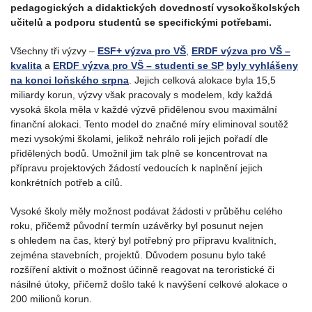
pedagogických a didaktických dovedností vysokoškolských
učitelů a podporu studentů se specifickými potřebami.
Všechny tři výzvy –
ESF+ výzva pro VŠ
,
ERDF výzva pro VŠ –
kvalita
a
ERDF výzva pro VŠ – studenti se SP
byly vyhlášeny
na konci loňského srpna
. Jejich celková alokace byla 15,5
miliardy korun, výzvy však pracovaly s modelem, kdy každá
vysoká škola měla v každé výzvě přidělenou svou maximální
finanční alokaci. Tento model do značné míry eliminoval soutěž
mezi vysokými školami, jelikož nehrálo roli jejich pořadí dle
přidělených bodů. Umožnil jim tak plně se koncentrovat na
přípravu projektových žádostí vedoucích k naplnění jejich
konkrétních potřeb a cílů.
Vysoké školy měly možnost podávat žádosti v průběhu celého
roku, přičemž původní termín uzávěrky byl posunut nejen
s ohledem na čas, který byl potřebný pro přípravu kvalitních,
zejména stavebních, projektů. Důvodem posunu bylo také
rozšíření aktivit o možnost účinně reagovat na teroristické či
násilné útoky, přičemž došlo také k navýšení celkové alokace o
200 milionů korun.