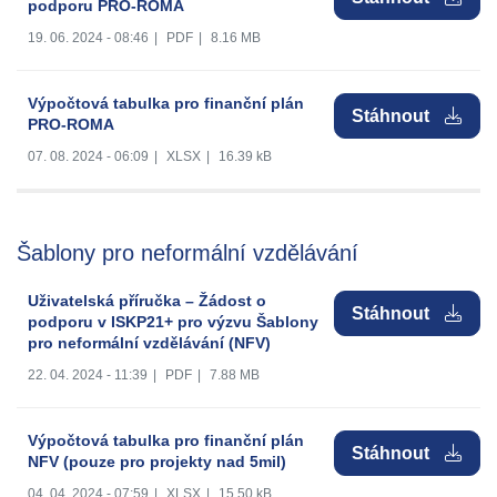
podporu PRO-ROMA
19. 06. 2024 - 08:46
|
PDF
|
8.16 MB
Výpočtová tabulka pro finanční plán
Stáhnout
PRO-ROMA
07. 08. 2024 - 06:09
|
XLSX
|
16.39 kB
Šablony pro neformální vzdělávání
Uživatelská příručka – Žádost o
Stáhnout
podporu v ISKP21+ pro výzvu Šablony
pro neformální vzdělávání (NFV)
22. 04. 2024 - 11:39
|
PDF
|
7.88 MB
Výpočtová tabulka pro finanční plán
Stáhnout
NFV (pouze pro projekty nad 5mil)
04. 04. 2024 - 07:59
|
XLSX
|
15.50 kB