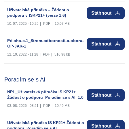
Uživatelská příručka – Žádost o
Stáhnout
podporu v ISKP21+ (verze 1.6)
10. 07. 2025 - 10:25
|
PDF
|
10.07 MB
Priloha-c.1_Strom-odbornosti-a-oboru-
Stáhnout
OP-JAK-1
12. 10. 2022 - 11:28
|
PDF
|
516.98 kB
Poradím se s AI
NPL_Uživatelská příručka IS KP21+
Stáhnout
Žádost o podporu_Poradím se s AI_1.0
03. 08. 2026 - 08:51
|
PDF
|
10.49 MB
Uživatelská příručka IS KP21+ Žádost o
Stáhnout
podporu_Poradím se s AI