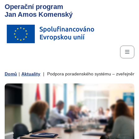
Operační program
Jan Amos Komenský
Domů
|
Aktuality
|
Podpora poradenského systému – zveřejnění 