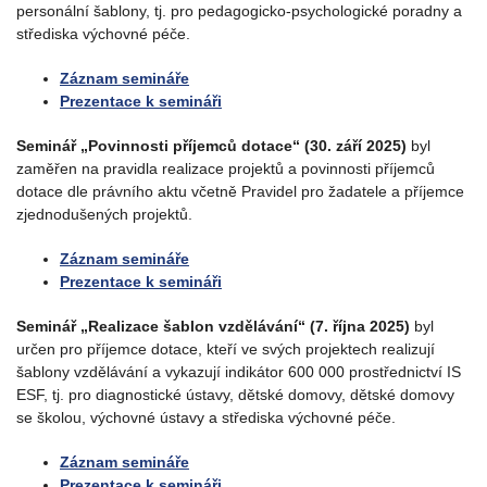
personální šablony, tj. pro pedagogicko-psychologické poradny a
střediska výchovné péče.
Záznam semináře
Prezentace k semináři
Seminář „Povinnosti příjemců dotace“ (30. září 2025)
byl
zaměřen na pravidla realizace projektů a povinnosti příjemců
dotace dle právního aktu včetně Pravidel pro žadatele a příjemce
zjednodušených projektů.
Záznam semináře
Prezentace k semináři
Seminář „Realizace šablon vzdělávání“ (7. října 2025)
byl
určen pro příjemce dotace, kteří ve svých projektech realizují
šablony vzdělávání a vykazují indikátor 600 000 prostřednictví IS
ESF, tj. pro diagnostické ústavy, dětské domovy, dětské domovy
se školou, výchovné ústavy a střediska výchovné péče.
Záznam semináře
Prezentace k semináři