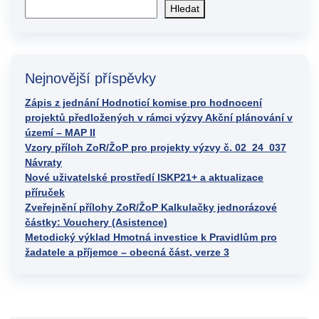
Hledat
Nejnovější příspěvky
Zápis z jednání Hodnoticí komise pro hodnocení
projektů předložených v rámci výzvy Akční plánování v
území – MAP II
Vzory příloh ZoR/ŽoP pro projekty výzvy č. 02_24_037
Návraty
Nové uživatelské prostředí ISKP21+ a aktualizace
příruček
Zveřejnění přílohy ZoR/ŽoP Kalkulačky jednorázové
částky: Vouchery (Asistence)
Metodický výklad Hmotná investice k Pravidlům pro
žadatele a příjemce – obecná část, verze 3