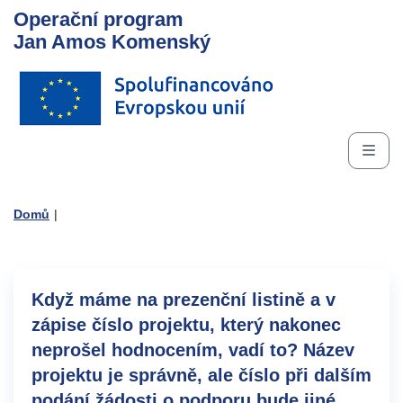
Operační program
Jan Amos Komenský
Domů
|
Když máme na prezenční listině a v
zápise číslo projektu, který nakonec
neprošel hodnocením, vadí to? Název
projektu je správně, ale číslo při dalším
podání žádosti o podporu bude jiné.