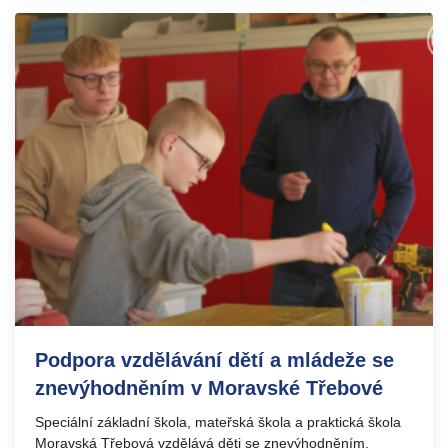
Podpora vzdělávání dětí a mládeže se
znevýhodněním v Moravské Třebové
Speciální základní škola, mateřská škola a praktická škola
Moravská Třebová vzdělává děti se znevýhodněním.