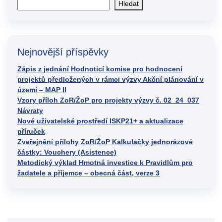
Hledat
Nejnovější příspěvky
Zápis z jednání Hodnoticí komise pro hodnocení
projektů předložených v rámci výzvy Akční plánování v
území – MAP II
Vzory příloh ZoR/ŽoP pro projekty výzvy č. 02_24_037
Návraty
Nové uživatelské prostředí ISKP21+ a aktualizace
příruček
Zveřejnění přílohy ZoR/ŽoP Kalkulačky jednorázové
částky: Vouchery (Asistence)
Metodický výklad Hmotná investice k Pravidlům pro
žadatele a příjemce – obecná část, verze 3