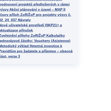
hodnocení projektů předložených v rámci
výzvy Akční plánování v území – MAP II
Vzory příloh ZoR/ŽoP pro projekty výzvy č.
02_24_037 Návraty
Nové uživatelské prostředí ISKP21+ a
aktualizace příruček
Zveřejnění přílohy ZoR/ŽoP Kalkulačky
jednorázové částky: Vouchery (Asistence)
Metodický výklad Hmotná investice k
Pravidlům pro žadatele a příjemce – obecná
část, verze 3