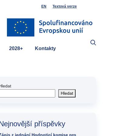
EN
Textová verze
2028+
Kontakty
Hledat
Hledat
Nejnovější příspěvky
Zápis z jednání Hodnoticí komise pro