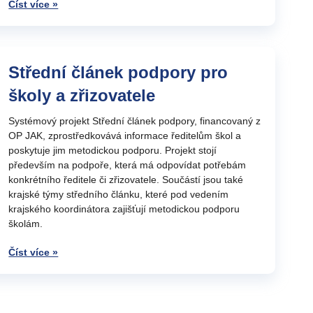
Číst více »
Střední článek podpory pro
školy a zřizovatele
Systémový projekt Střední článek podpory, financovaný z
OP JAK, zprostředkovává informace ředitelům škol a
poskytuje jim metodickou podporu. Projekt stojí
především na podpoře, která má odpovídat potřebám
konkrétního ředitele či zřizovatele. Součástí jsou také
krajské týmy středního článku, které pod vedením
krajského koordinátora zajišťují metodickou podporu
školám.
Číst více »