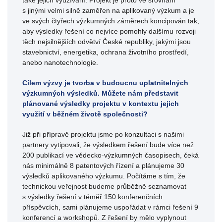
s jinými velmi silně zaměřen na aplikovaný výzkum a je
ve svých čtyřech výzkumných záměrech koncipován tak,
aby výsledky řešení co nejvíce pomohly dalšímu rozvoji
těch nejsilnějších odvětví České republiky, jakými jsou
stavebnictví, energetika, ochrana životního prostředí,
anebo nanotechnologie.
Cílem výzvy je tvorba v budoucnu uplatnitelných
výzkumných výsledků. Můžete nám představit
plánované výsledky projektu v kontextu jejich
využití v běžném životě společnosti?
Již při přípravě projektu jsme po konzultaci s našimi
partnery vytipovali, že výsledkem řešení bude více než
200 publikací ve vědecko-výzkumných časopisech, čeká
nás minimálně 8 patentových řízení a plánujeme 30
výsledků aplikovaného výzkumu. Počítáme s tím, že
technickou veřejnost budeme průběžně seznamovat
s výsledky řešení v téměř 150 konferenčních
příspěvcích, sami plánujeme uspořádat v rámci řešení 9
konferencí a workshopů. Z řešení by mělo vyplynout