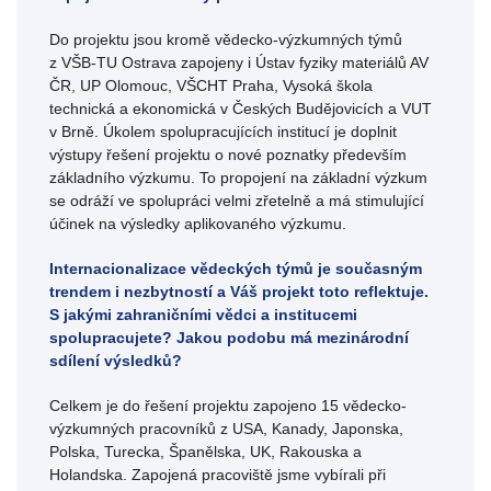
Do projektu jsou kromě vědecko-výzkumných týmů
z VŠB-TU Ostrava zapojeny i Ústav fyziky materiálů AV
ČR, UP Olomouc, VŠCHT Praha, Vysoká škola
technická a ekonomická v Českých Budějovicích a VUT
v Brně. Úkolem spolupracujících institucí je doplnit
výstupy řešení projektu o nové poznatky především
základního výzkumu. To propojení na základní výzkum
se odráží ve spolupráci velmi zřetelně a má stimulující
účinek na výsledky aplikovaného výzkumu.
Internacionalizace vědeckých týmů je současným
trendem i nezbytností a Váš projekt toto reflektuje.
S jakými zahraničními vědci a institucemi
spolupracujete? Jakou podobu má mezinárodní
sdílení výsledků?
Celkem je do řešení projektu zapojeno 15 vědecko-
výzkumných pracovníků z USA, Kanady, Japonska,
Polska, Turecka, Španělska, UK, Rakouska a
Holandska. Zapojená pracoviště jsme vybírali při