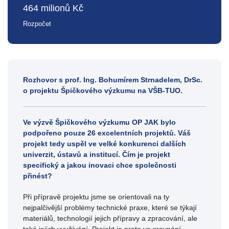
464 milionů Kč
Rozpočet
Rozhovor s prof. Ing. Bohumírem Strnadelem, DrSc.
o projektu Špičkového výzkumu na VŠB-TUO.
Ve výzvě Špičkového výzkumu OP JAK bylo
podpořeno pouze 26 excelentních projektů. Váš
projekt
tedy uspěl ve velké konkurenci dalších
univerzit, ústavů a institucí. Čím je projekt
specifický a jakou inovaci chce společnosti
přinést?
Při přípravě projektu jsme se orientovali na ty
nejpalčivější problémy technické praxe, které se týkají
materiálů, technologií jejich přípravy a zpracování, ale
také jejich využívání. Projekt je proto ve srovnání