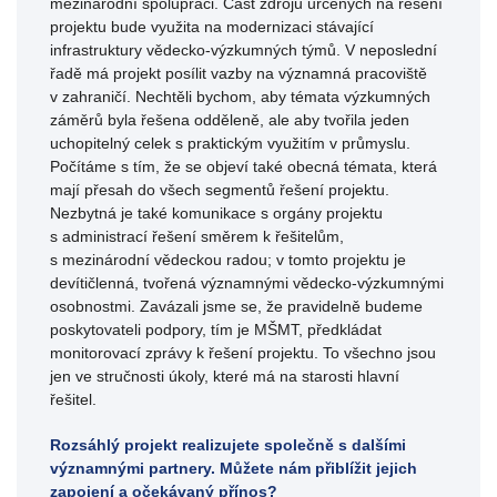
mezinárodní spolupráci. Část zdrojů určených na řešení
projektu bude využita na modernizaci stávající
infrastruktury vědecko-výzkumných týmů. V neposlední
řadě má projekt posílit vazby na významná pracoviště
v zahraničí. Nechtěli bychom, aby témata výzkumných
záměrů byla řešena odděleně, ale aby tvořila jeden
uchopitelný celek s praktickým využitím v průmyslu.
Počítáme s tím, že se objeví také obecná témata, která
mají přesah do všech segmentů řešení projektu.
Nezbytná je také komunikace s orgány projektu
s administrací řešení směrem k řešitelům,
s mezinárodní vědeckou radou; v tomto projektu je
devítičlenná, tvořená významnými vědecko-výzkumnými
osobnostmi. Zavázali jsme se, že pravidelně budeme
poskytovateli podpory, tím je MŠMT, předkládat
monitorovací zprávy k řešení projektu. To všechno jsou
jen ve stručnosti úkoly, které má na starosti hlavní
řešitel.
Rozsáhlý projekt realizujete společně s dalšími
významnými partnery. Můžete nám přiblížit jejich
zapojení a očekávaný přínos?