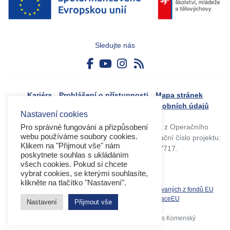
Sledujte nás
Kariéra
Prohlášení o přístupnosti
Mapa stránek
Boj proti korupci
Zásady ochrany osobních údajů
Nastavení cookies
Tvorba webového portálu byla financovaná z Operačního
Pro správné fungování a přizpůsobení
webu používáme soubory cookies.
programu Výzkum, vývoj a vzdělávání. Registrační číslo projektu:
Klikem na "Přijmout vše" nám
CZ.02.4.125/0.0/0.0/17_045/0017717.
poskytnete souhlas s ukládáním
všech cookies. Pokud si chcete
vybrat cookies, se kterými souhlasíte,
klikněte na tlačítko "Nastavení".
Související weby:
Databáze produktů spolufinancovaných z fondů EU
OPVVV
EK
MS2021+
MŠMT
DotaceEU
Nastavení
Přijmout vše
Copyright 2026 © Operační program Jan Amos Komenský