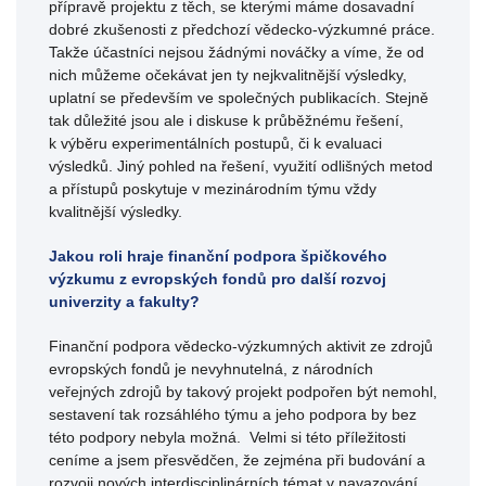
přípravě projektu z těch, se kterými máme dosavadní
dobré zkušenosti z předchozí vědecko-výzkumné práce.
Takže účastníci nejsou žádnými nováčky a víme, že od
nich můžeme očekávat jen ty nejkvalitnější výsledky,
uplatní se především ve společných publikacích. Stejně
tak důležité jsou ale i diskuse k průběžnému řešení,
k výběru experimentálních postupů, či k evaluaci
výsledků. Jiný pohled na řešení, využití odlišných metod
a přístupů poskytuje v mezinárodním týmu vždy
kvalitnější výsledky.
Jakou roli hraje finanční podpora špičkového
výzkumu z evropských fondů pro další rozvoj
univerzity a fakulty?
Finanční podpora vědecko-výzkumných aktivit ze zdrojů
evropských fondů je nevyhnutelná, z národních
veřejných zdrojů by takový projekt podpořen být nemohl,
sestavení tak rozsáhlého týmu a jeho podpora by bez
této podpory nebyla možná. Velmi si této příležitosti
ceníme a jsem přesvědčen, že zejména při budování a
rozvoji nových interdisciplinárních témat v navazování