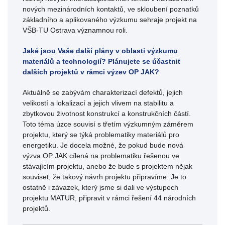
nových mezinárodních kontaktů, ve skloubení poznatků
základního a aplikovaného výzkumu sehraje projekt na
VŠB-TU Ostrava významnou roli.
Jaké jsou Vaše další plány v oblasti výzkumu
materiálů a technologií? Plánujete se účastnit
dalších projektů v rámci výzev OP JAK?
Aktuálně se zabývám charakterizací defektů, jejich
velikostí a lokalizací a jejich vlivem na stabilitu a
zbytkovou životnost konstrukcí a konstrukčních částí.
Toto téma úzce souvisí s třetím výzkumným záměrem
projektu, který se týká problematiky materiálů pro
energetiku. Je docela možné, že pokud bude nová
výzva OP JAK cílená na problematiku řešenou ve
stávajícím projektu, anebo že bude s projektem nějak
souviset, že takový návrh projektu připravíme. Je to
ostatně i závazek, který jsme si dali ve výstupech
projektu MATUR, připravit v rámci řešení 44 národních
projektů.