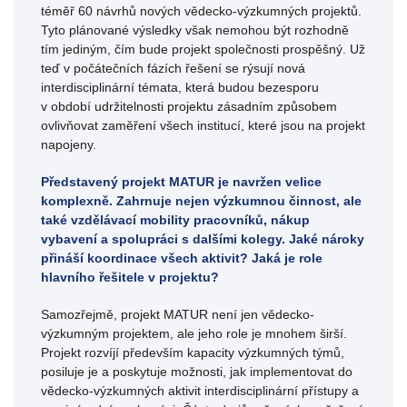
téměř 60 návrhů nových vědecko-výzkumných projektů.
Tyto plánované výsledky však nemohou být rozhodně
tím jediným, čím bude projekt společnosti prospěšný. Už
teď v počátečních fázích řešení se rýsují nová
interdisciplinární témata, která budou bezesporu
v období udržitelnosti projektu zásadním způsobem
ovlivňovat zaměření všech institucí, které jsou na projekt
napojeny.
Představený projekt MATUR je navržen velice
komplexně. Zahrnuje nejen výzkumnou činnost, ale
také vzdělávací mobility pracovníků, nákup
vybavení a spolupráci s dalšími kolegy. Jaké nároky
přináší koordinace všech aktivit? Jaká je role
hlavního řešitele v projektu?
Samozřejmě, projekt MATUR není jen vědecko-
výzkumným projektem, ale jeho role je mnohem širší.
Projekt rozvíjí především kapacity výzkumných týmů,
posiluje je a poskytuje možnosti, jak implementovat do
vědecko-výzkumných aktivit interdisciplinární přístupy a