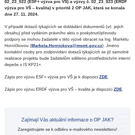
02_23_022 (ESF+ výzva pro VŠ) a výzvy č. 02_23_023 (ERDF
výzva pro VŠ – kvalita) v prioritě 2 OP JAK, která se konala
dne 27. 11. 2024.
V případě dotazů týkajících se dokládání dokumentů (vč. jejich
obsahu) před vydáním právního aktu o poskytnutí/převodu
podpory se mohou žadatelé v této výzvě obracet na Ing. Markétu
Horníčkovou (
Marketa.Hornickova@msmt.gov.cz
). Jméno
kontaktní osoby pro zodpovídání dotazů týkajících se již samotné
realizace projektu bude žadatelům sděleno prostřednictvím interní
depeše v IS KP21+.
Zápis pro výzvu ESF+ výzva pro VŠ je k dispozici
ZDE
.
Zápis pro výzvu ERDF výzva pro VŠ – kvalita je dispozici
ZDE
.
Zajímají Vás aktuální informace o OP JAK?
Zaregistrujete se k odběru e-mailového newsletteru!