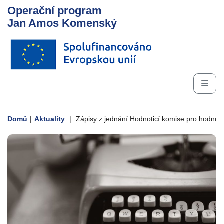
Operační program
Jan Amos Komenský
Domů
|
Aktuality
|
Zápisy z jednání Hodnoticí komise pro hodnoce