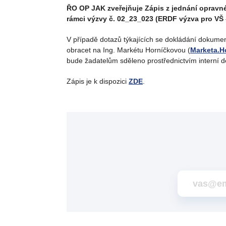
ŘO OP JAK zveřejňuje Zápis z jednání opravn
rámci výzvy č. 02_23_023 (ERDF výzva pro VŠ – 
V případě dotazů týkajících se dokládání dokumen
obracet na Ing. Markétu Horníčkovou (
Marketa.H
bude žadatelům sděleno prostřednictvím interní 
Zápis je k dispozici
ZDE
.