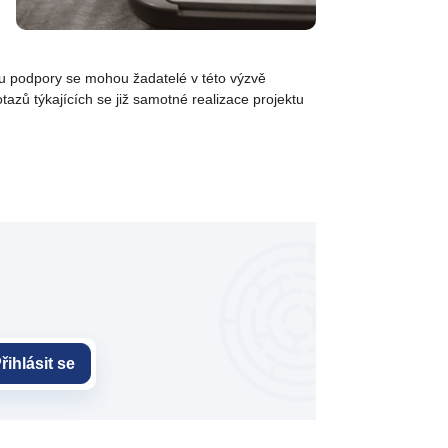
du podpory se mohou žadatelé v této výzvě
azů týkajících se již samotné realizace projektu
řihlásit se