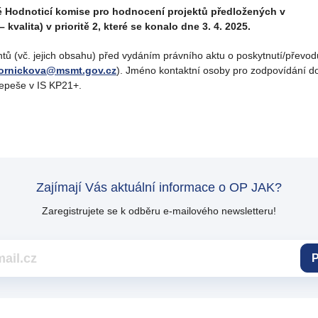
é Hodnoticí komise pro hodnocení projektů předložených v
kvalita) v prioritě 2, které se konalo dne 3. 4. 2025.
tů (vč. jejich obsahu) před vydáním právního aktu o poskytnutí/převo
ornickova@msmt.gov.cz
). Jméno kontaktní osoby pro zodpovídání dot
depeše v IS KP21+.
Zajímají Vás aktuální informace o OP JAK?
Zaregistrujete se k odběru e-mailového newsletteru!
P