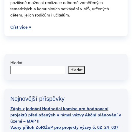
pozitivně možnost realizace odborně zaměřených
tematických a komunitních setkávání v MŠ, určených
dětem, jejich rodičům i učitelům.
Číst více »
Hledat
Hledat
Nejnovější příspěvky
Zápis z jednání Hodnoticí komise pro hodnocení
projektů předložených v rámci výzvy Akční plánování v
území – MAP II
Vzory příloh ZoR/ŽoP pro projekty výzvy č. 02_24_037