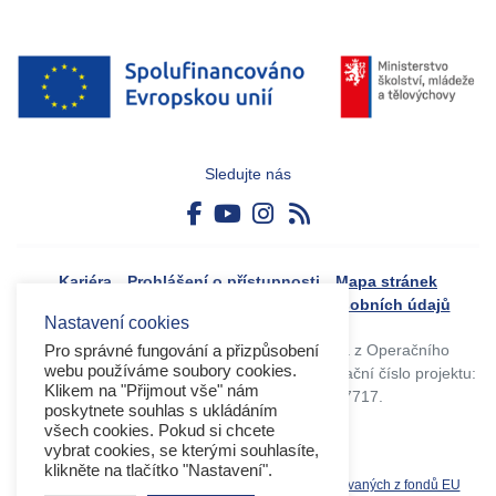
Sledujte nás
Kariéra
Prohlášení o přístupnosti
Mapa stránek
Boj proti korupci
Zásady ochrany osobních údajů
Nastavení cookies
Tvorba webového portálu byla financovaná z Operačního
Pro správné fungování a přizpůsobení
webu používáme soubory cookies.
programu Výzkum, vývoj a vzdělávání. Registrační číslo projektu:
Klikem na "Přijmout vše" nám
CZ.02.4.125/0.0/0.0/17_045/0017717.
poskytnete souhlas s ukládáním
všech cookies. Pokud si chcete
vybrat cookies, se kterými souhlasíte,
klikněte na tlačítko "Nastavení".
Související weby:
Databáze produktů spolufinancovaných z fondů EU