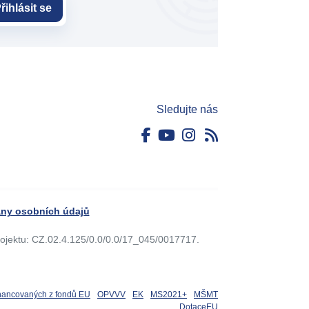
řihlásit se
Sledujte nás
ny osobních údajů
rojektu: CZ.02.4.125/0.0/0.0/17_045/0017717.
inancovaných z fondů EU
OPVVV
EK
MS2021+
MŠMT
DotaceEU