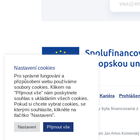
Nastavení cookies
Pro správné fungování a
přizpůsobení webu používáme
soubory cookies. Klikem na
"Přijmout vše" nám poskytnete
Kariéra
Prohlášen
souhlas s ukládáním všech cookies.
Pokud si chcete vybrat cookies, se
Tvorba webového portálu byla financovaná z 
kterými souhlasíte, klikněte na
tlačítko "Nastavení".
Nastavení
Přijmout vše
Copyright 2026 © Operační program Jan Amos Komenský