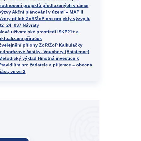
hodnocení projektů předložených v rámci
výzvy Akční plánování v území – MAP II
Vzory příloh ZoR/ŽoP pro projekty výzvy č.
02_24_037 Návraty
Nové uživatelské prostředí ISKP21+ a
aktualizace příruček
Zveřejnění přílohy ZoR/ŽoP Kalkulačky
jednorázové částky: Vouchery (Asistence)
Metodický výklad Hmotná investice k
Pravidlům pro žadatele a příjemce – obecná
část, verze 3