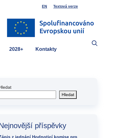
EN
Textová verze
2028+
Kontakty
Hledat
Hledat
Nejnovější příspěvky
Zápis z jednání Hodnoticí komise pro