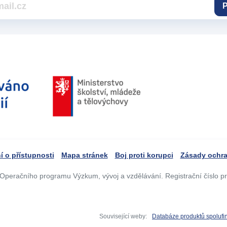
P
í o přístupnosti
Mapa stránek
Boj proti korupci
Zásady ochra
Operačního programu Výzkum, vývoj a vzdělávání. Registrační číslo p
Související weby:
Databáze produktů spoluf