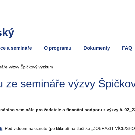
ský
ce a semináře
O programu
Dokumenty
FAQ
náře výzvy Špičkový výzkum
u ze semináře výzvy Špičko
ančního semináře pro žadatele o finanční podporu z výzvy č. 02_
E
. Pod videem naleznete (po kliknutí na tlačítko „ZOBRAZIT VÍCE/SH