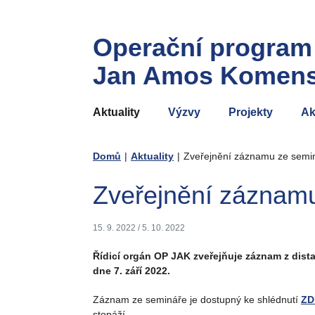
Operační program
Jan Amos Komen
Aktuality
Výzvy
Projekty
Ak
Domů
|
Aktuality
|
Zveřejnění záznamu ze semi
Zveřejnění záznam
15. 9. 2022
/
5. 10. 2022
Řídicí orgán OP JAK zveřejňuje záznam z dist
dne 7. září 2022.
Záznam ze semináře je dostupný ke shlédnutí
ZD
stopáží.