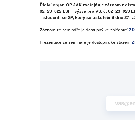
Řídicí orgán OP JAK zveřejňuje záznam z dist
02_23_022 ESF+ výzva pro VŠ, č. 02_23_023 ER
– studenti se SP, který se uskutečnil dne 27. z
Záznam ze semináře je dostupný ke zhlédnutí
ZD
Prezentace ze semináře je dostupná ke stažení
Z