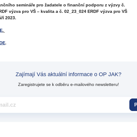
ančního semináře pro žadatele o finanční podporu z výzvy č.
DF výzva pro VŠ – kvalita a č. 02_23_024 ERDF výzva pro VŠ
áří 2023.
E
.
DE
.
Zajímají Vás aktuální informace o OP JAK?
Zaregistrujete se k odběru e-mailového newsletteru!
P