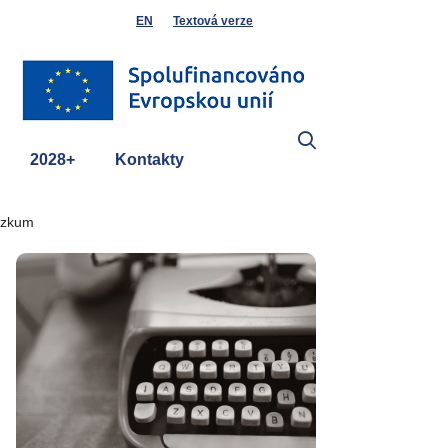
EN
Textová verze
2028+
Kontakty
výzkum