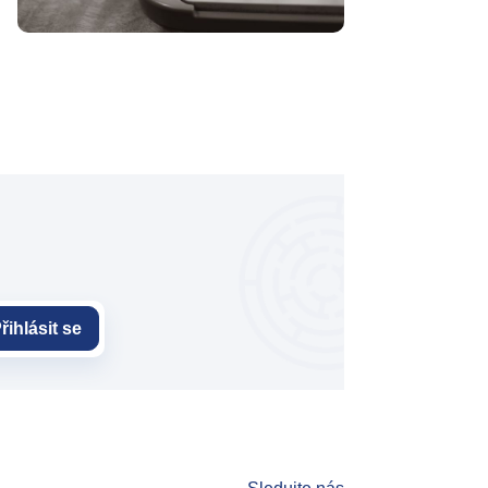
řihlásit se