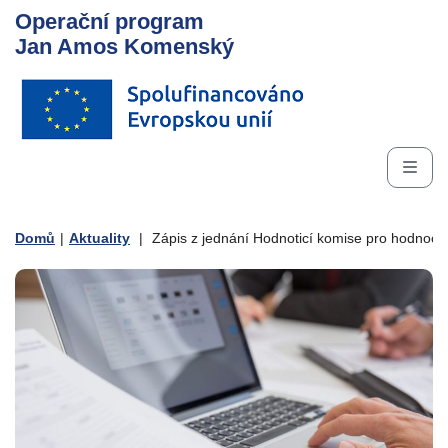
Operační program
Jan Amos Komenský
Domů
|
Aktuality
|
Zápis z jednání Hodnoticí komise pro hodnoce