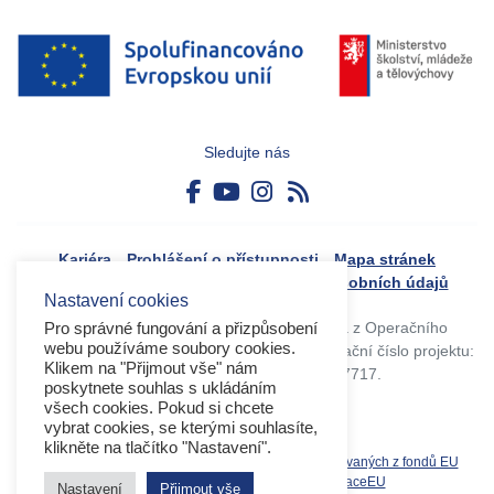
Sledujte nás
Kariéra
Prohlášení o přístupnosti
Mapa stránek
Boj proti korupci
Zásady ochrany osobních údajů
Nastavení cookies
Tvorba webového portálu byla financovaná z Operačního
Pro správné fungování a přizpůsobení
webu používáme soubory cookies.
programu Výzkum, vývoj a vzdělávání. Registrační číslo projektu:
Klikem na "Přijmout vše" nám
CZ.02.4.125/0.0/0.0/17_045/0017717.
poskytnete souhlas s ukládáním
všech cookies. Pokud si chcete
vybrat cookies, se kterými souhlasíte,
klikněte na tlačítko "Nastavení".
Související weby:
Databáze produktů spolufinancovaných z fondů EU
OPVVV
EK
MS2021+
MŠMT
DotaceEU
Nastavení
Přijmout vše