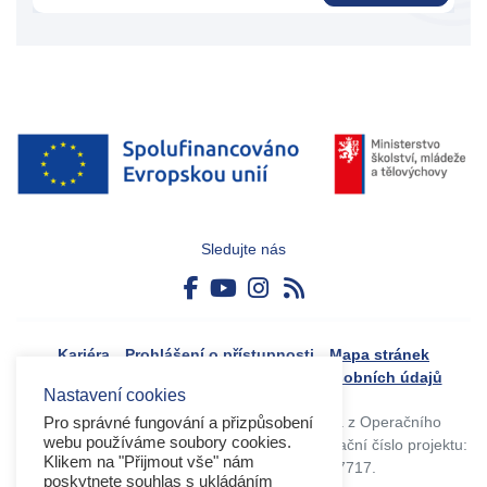
Sledujte nás
Kariéra
Prohlášení o přístupnosti
Mapa stránek
Boj proti korupci
Zásady ochrany osobních údajů
Nastavení cookies
Tvorba webového portálu byla financovaná z Operačního
Pro správné fungování a přizpůsobení
webu používáme soubory cookies.
programu Výzkum, vývoj a vzdělávání. Registrační číslo projektu:
Klikem na "Přijmout vše" nám
CZ.02.4.125/0.0/0.0/17_045/0017717.
poskytnete souhlas s ukládáním