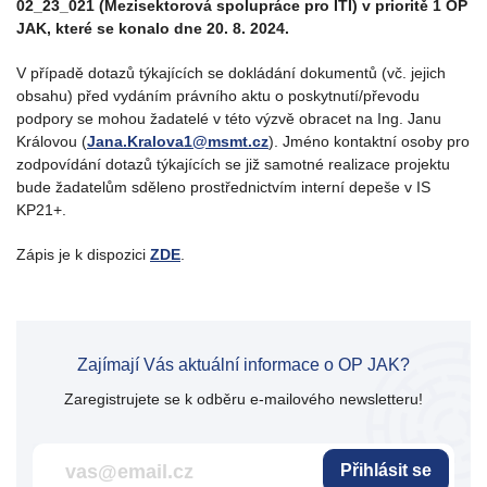
02_23_021 (Mezisektorová spolupráce pro ITI) v prioritě 1 OP
JAK, které se konalo dne 20. 8. 2024.
V případě dotazů týkajících se dokládání dokumentů (vč. jejich
obsahu) před vydáním právního aktu o poskytnutí/převodu
podpory se mohou žadatelé v této výzvě obracet na Ing. Janu
Královou (
Jana.Kralova1@msmt.cz
). Jméno kontaktní osoby pro
zodpovídání dotazů týkajících se již samotné realizace projektu
bude žadatelům sděleno prostřednictvím interní depeše v IS
KP21+.
Zápis je k dispozici
ZDE
.
Zajímají Vás aktuální informace o OP JAK?
Zaregistrujete se k odběru e-mailového newsletteru!
Přihlásit se