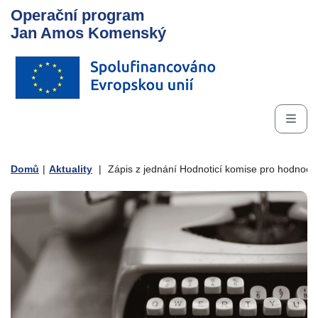
Operační program
Jan Amos Komenský
Domů
|
Aktuality
|
Zápis z jednání Hodnoticí komise pro hodnocen