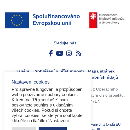
Sledujte nás
Kariéra
Prohlášení o přístupnosti
Mapa stránek
Boj proti korupci
Zásady ochrany osobních údajů
Nastavení cookies
Tvorba webového portálu byla financovaná z Operačního
Pro správné fungování a přizpůsobení
webu používáme soubory cookies.
programu Výzkum, vývoj a vzdělávání. Registrační číslo projektu:
Klikem na "Přijmout vše" nám
CZ.02.4.125/0.0/0.0/17_045/0017717.
poskytnete souhlas s ukládáním
všech cookies. Pokud si chcete
vybrat cookies, se kterými souhlasíte,
klikněte na tlačítko "Nastavení".
Související weby:
Databáze produktů spolufinancovaných z fondů EU
OPVVV
EK
MS2021+
MŠMT
DotaceEU