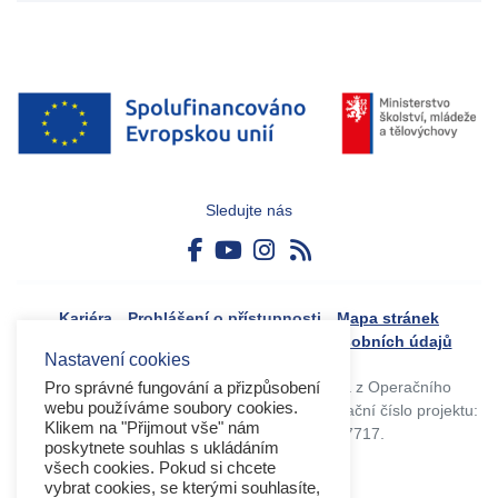
Sledujte nás
Kariéra
Prohlášení o přístupnosti
Mapa stránek
Boj proti korupci
Zásady ochrany osobních údajů
Nastavení cookies
Tvorba webového portálu byla financovaná z Operačního
Pro správné fungování a přizpůsobení
webu používáme soubory cookies.
programu Výzkum, vývoj a vzdělávání. Registrační číslo projektu:
Klikem na "Přijmout vše" nám
CZ.02.4.125/0.0/0.0/17_045/0017717.
poskytnete souhlas s ukládáním
všech cookies. Pokud si chcete
vybrat cookies, se kterými souhlasíte,