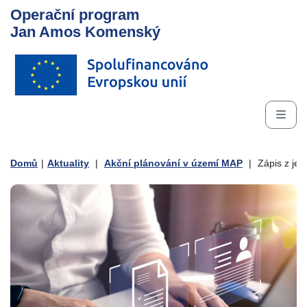
Operační program
Jan Amos Komenský
Domů
|
Aktuality
|
Akční plánování v území MAP
|
Zápis z jed