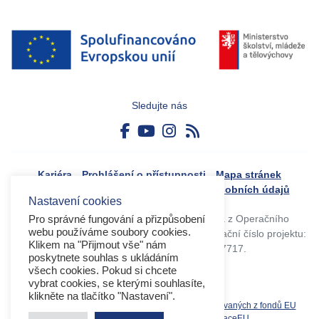
Sledujte nás
Kariéra
Prohlášení o přístupnosti
Mapa stránek
Boj proti korupci
Zásady ochrany osobních údajů
Nastavení cookies
Tvorba webového portálu byla financovaná z Operačního
Pro správné fungování a přizpůsobení
webu používáme soubory cookies.
programu Výzkum, vývoj a vzdělávání. Registrační číslo projektu:
Klikem na "Přijmout vše" nám
CZ.02.4.125/0.0/0.0/17_045/0017717.
poskytnete souhlas s ukládáním
všech cookies. Pokud si chcete
vybrat cookies, se kterými souhlasíte,
klikněte na tlačítko "Nastavení".
Související weby:
Databáze produktů spolufinancovaných z fondů EU
OPVVV
EK
MS2021+
MŠMT
DotaceEU