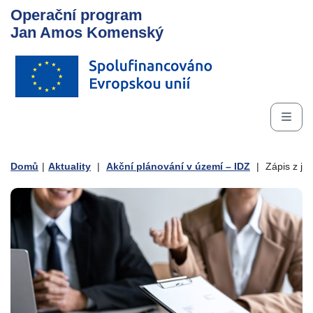
Operační program
Jan Amos Komenský
Domů
|
Aktuality
|
Akční plánování v území – IDZ
|
Zápis z je