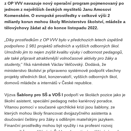
z OP VVV navazuje nový operační program pojmenovaný po
jednom z největších českých myslitelů Janu Amosovi
Komenském. O evropské prostředky v celkové výši 2
miliardy korun mohou školy Ministerstvo školství, mládeže a
tělovýchovy žádat až do konce listopadu 2022.
„Díky prostředkům z OP VVV bylo v předchozích letech úspěšně
podpořeno 1 981 projektů středních a vyšších odborných škol.
Umožnilo jim to nejen zvýšit kvalitu výuky i odbornost pedagogů,
ale také připravit atraktivnější volnočasové aktivity pro žáky a
studenty,
“ říká náměstek Václav Velčovský. Dodává, že
ministerstvo školství je připraveno systémově podpořit všechny
projekty středních škol, konzervatoří, vyšších odborných škol,
domovů mládeže a internátů v České republice.
Výzva
Šablony pro SŠ a VOŠ I
podpoří ve školách pozice jako je
školní asistent, speciální pedagog nebo kariérový poradce.
Vítanou pomocí v současné uprchlické krizi jsou šablony, ze
kterých mohou školy financovat dvojjazyčného asistenta a
doučování češtiny pro žáky s odlišným mateřským jazykem.
Finanční prostředky mohou být využity i na profesní rozvoj