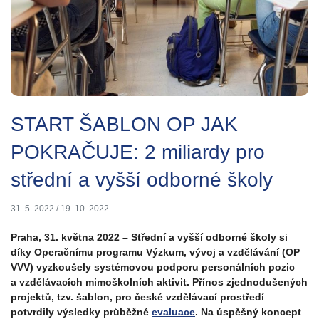
START ŠABLON OP JAK
POKRAČUJE: 2 miliardy pro
střední a vyšší odborné školy
31. 5. 2022
/
19. 10. 2022
Praha, 31. května 2022 – Střední a vyšší odborné školy si
díky Operačnímu programu Výzkum, vývoj a vzdělávání (OP
VVV) vyzkoušely systémovou podporu personálních pozic
a vzdělávacích mimoškolních aktivit. Přínos zjednodušených
projektů, tzv. šablon, pro české vzdělávací prostředí
potvrdily výsledky průběžné
evaluace
. Na úspěšný koncept