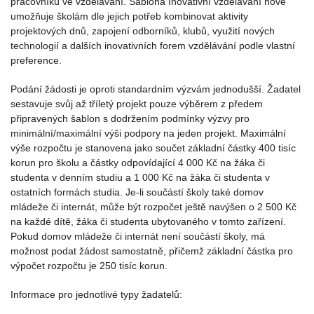
pracovníků ve vzdělávání. Šablona Inovativní vzdělávání nově
umožňuje školám dle jejich potřeb kombinovat aktivity
projektových dnů, zapojení odborníků, klubů, využití nových
technologií a dalších inovativních forem vzdělávání podle vlastní
preference.
Podání žádosti je oproti standardním výzvám jednodušší. Žadatel
sestavuje svůj až tříletý projekt pouze výběrem z předem
připravených šablon s dodržením podmínky výzvy pro
minimální/maximální výši podpory na jeden projekt. Maximální
výše rozpočtu je stanovena jako součet základní částky 400 tisíc
korun pro školu a částky odpovídající 4 000 Kč na žáka či
studenta v denním studiu a 1 000 Kč na žáka či studenta v
ostatních formách studia. Je-li součástí školy také domov
mládeže či internát, může být rozpočet ještě navýšen o 2 500 Kč
na každé dítě, žáka či studenta ubytovaného v tomto zařízení.
Pokud domov mládeže či internát není součástí školy, má
možnost podat žádost samostatně, přičemž základní částka pro
výpočet rozpočtu je 250 tisíc korun.
Informace pro jednotlivé typy žadatelů: