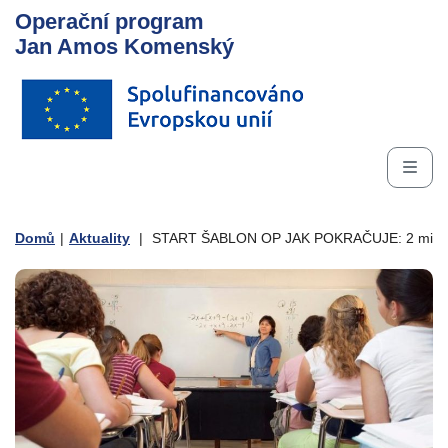
Operační program
Jan Amos Komenský
Domů
|
Aktuality
|
START ŠABLON OP JAK POKRAČUJE: 2 miliardy 