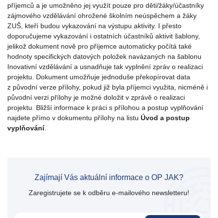
příjemců a je umožněno jej využít pouze pro děti/žáky/účastníky
zájmového vzdělávání ohrožené školním neúspěchem a žáky
ZUŠ, kteří budou vykazování na výstupu aktivity. I přesto
doporučujeme vykazování i ostatních účastníků aktivit šablony,
jelikož dokument nově pro příjemce automaticky počítá také
hodnoty specifických datových položek navázaných na šablonu
Inovativní vzdělávání a usnadňuje tak vyplnění zpráv o realizaci
projektu. Dokument umožňuje jednoduše překopírovat data
z původní verze přílohy, pokud již byla příjemci využita, nicméně i
původní verzi přílohy je možné doložit v zprávě o realizaci
projektu. Bližší informace k práci s přílohou a postup vyplňování
najdete přímo v dokumentu přílohy na listu
Úvod a postup
vyplňování
.
Zajímají Vás aktuální informace o OP JAK?
Zaregistrujete se k odběru e-mailového newsletteru!