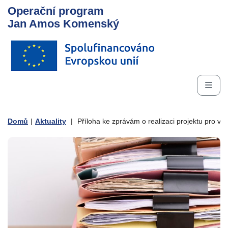
Operační program
Jan Amos Komenský
Domů
|
Aktuality
|
Příloha ke zprávám o realizaci projektu pro v