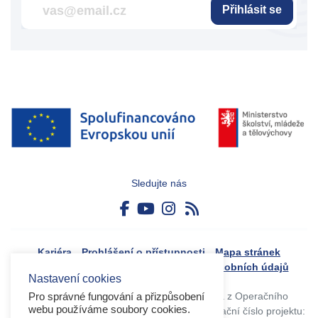
Přihlásit se
Sledujte nás
Kariéra
Prohlášení o přístupnosti
Mapa stránek
Boj proti korupci
Zásady ochrany osobních údajů
Nastavení cookies
Tvorba webového portálu byla financovaná z Operačního
Pro správné fungování a přizpůsobení
webu používáme soubory cookies.
programu Výzkum, vývoj a vzdělávání. Registrační číslo projektu: