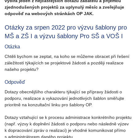
vybírá jeden z nejčastějších dotazů žadatelů a příjemců
zjednodušených projektů za uplynulý měsíc a zveřejňuje
odpověď na webových stránkách OP JAK.
Otázky za srpen 2022 pro výzvu šablony pro
MŠ a ZŠ I a výzvu šablony Pro SŠ a VOŠ I
Otázka
Chtěli bychom se zeptat, na koho se můžeme obracet při řešení
záležitostí týkajících se projektové žádosti a později realizace
našeho projektu?
Odpověď
Dotazy obecnějšího charakteru týkající se přípravy žádosti o
podporu, realizace a vykazování jednotlivých šablon směřujte
prioritně na konzultační linku pro šablony OP.
Dotazy vztahující se k procesu administrace konkrétního projektu
(např. výzvy k doplnění žádosti o podporu nebo následně výzev
k dopracování zpráv o realizaci) je vhodné komunikovat přímo
s administrátorem daného projektu.