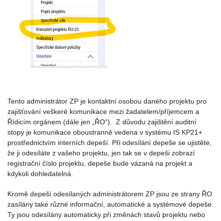
Tento administrátor ZP je kontaktní osobou daného projektu pro
zajišťování veškeré komunikace mezi žadatelem/příjemcem a
Řídicím orgánem (dále jen „ŘO“). Z důvodu zajištění auditní
stopy je komunikace oboustranně vedena v systému IS KP21+
prostřednictvím interních depeší. Při odesílání depeše se ujistěte,
že ji odesíláte z vašeho projektu, jen tak se v depeši zobrazí
registrační číslo projektu, depeše bude vázaná na projekt a
kdykoli dohledatelná.
Kromě depeší odesílaných administrátorem ZP jsou ze strany ŘO
zasílány také různé informační, automatické a systémové depeše.
Ty jsou odesílány automaticky při změnách stavů projektu nebo