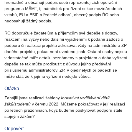
hromadně a obsahují podpis osob reprezentujících operační
program a MŠMT, tj. náměstek pro řízení sekce mezinárodních
vztahů, EU a ESIF a ředitelé odborů, obecný podpis ŘO nebo
neobsahují žádný podpis.
ŘO doporučuje žadatelům a příjemcům své depeše s dotazy,
reakcemi na výzvy nebo dalšími vyjádřeními k podané žádosti o
podporu či realizaci projektu adresovat vždy na administrátora ZP
daného projektu, pokud není uvedeno jinak. Ostatní osoby nejsou
v dostatečné míře detailu seznámeny s projektem a doba vyřízení
depeše se tak může prodloužit z důvodu jejího předávání
příslušnému administrátorovi ZP. V ojedinělých případech se
může stát, že k jejímu vyřízení nedojde vůbec.
Otázka
Zahájili jsme realizaci šablony
Inovativní vzdělávání dětí/
žáků/studentů
v červnu 2022. Můžeme pokračovat v její realizaci
po letních prázdninách, když budeme poskytovat podporu stále
stejným žákům?
Odpověď