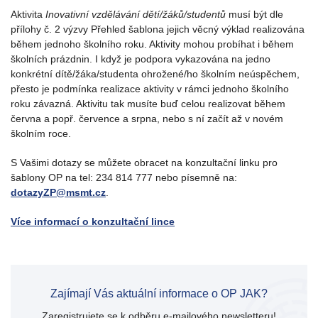
Aktivita
Inovativní vzdělávání dětí/žáků/studentů
musí být dle
přílohy č. 2 výzvy Přehled šablona jejich věcný výklad realizována
během jednoho školního roku. Aktivity mohou probíhat i během
školních prázdnin. I když je podpora vykazována na jedno
konkrétní dítě/žáka/studenta ohrožené/ho školním neúspěchem,
přesto je podmínka realizace aktivity v rámci jednoho školního
roku závazná. Aktivitu tak musíte buď celou realizovat během
června a popř. července a srpna, nebo s ní začít až v novém
školním roce.
S Vašimi dotazy se můžete obracet na konzultační linku pro
šablony OP na tel: 234 814 777 nebo písemně na:
dotazyZP@msmt.cz
.
Více informací o konzultační lince
Zajímají Vás aktuální informace o OP JAK?
Zaregistrujete se k odběru e-mailového newsletteru!