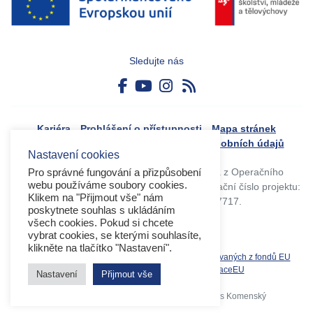
Sledujte nás
Kariéra
Prohlášení o přístupnosti
Mapa stránek
Boj proti korupci
Zásady ochrany osobních údajů
Nastavení cookies
Tvorba webového portálu byla financovaná z Operačního
Pro správné fungování a přizpůsobení
webu používáme soubory cookies.
programu Výzkum, vývoj a vzdělávání. Registrační číslo projektu:
Klikem na "Přijmout vše" nám
CZ.02.4.125/0.0/0.0/17_045/0017717.
poskytnete souhlas s ukládáním
všech cookies. Pokud si chcete
vybrat cookies, se kterými souhlasíte,
klikněte na tlačítko "Nastavení".
Související weby:
Databáze produktů spolufinancovaných z fondů EU
OPVVV
EK
MS2021+
MŠMT
DotaceEU
Nastavení
Přijmout vše
Copyright 2026 © Operační program Jan Amos Komenský