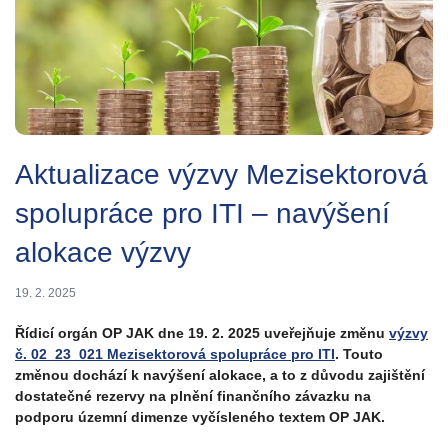
Aktualizace výzvy Mezisektorová
spolupráce pro ITI – navýšení
alokace výzvy
19. 2. 2025
Řídicí orgán OP JAK dne 19. 2. 2025 uveřejňuje změnu
výzvy
č. 02_23_021 Mezisektorová spolupráce pro ITI
. Touto
změnou dochází k navýšení alokace, a to z důvodu zajištění
dostatečné rezervy na plnění finančního závazku na
podporu územní dimenze vyčísleného textem OP JAK.