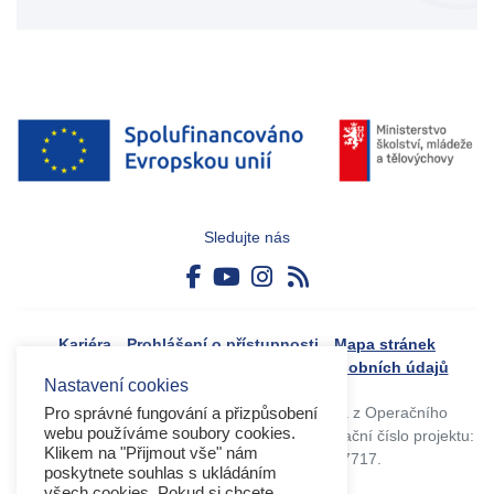
Sledujte nás
Kariéra
Prohlášení o přístupnosti
Mapa stránek
Boj proti korupci
Zásady ochrany osobních údajů
Nastavení cookies
Tvorba webového portálu byla financovaná z Operačního
Pro správné fungování a přizpůsobení
webu používáme soubory cookies.
programu Výzkum, vývoj a vzdělávání. Registrační číslo projektu:
Klikem na "Přijmout vše" nám
CZ.02.4.125/0.0/0.0/17_045/0017717.
poskytnete souhlas s ukládáním
všech cookies. Pokud si chcete