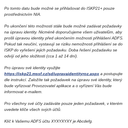
Po tomto datu bude možné se přihlašovat do ISKP21+ pouze
prostřednictvím NIA.
Po ukončení této možnosti stále bude možné zadávat požadavky
na úpravu identity. Nicméně doporučujeme všem uživatelům, aby
prošli úpravou identity před ukončením možnosti přihlášení ADFS.
Pokud tak neučiní, vystavují se riziku nemožnosti přihlášení se do
ISKP do vyřešení jejich požadavku. Doba řešení požadavku se
odvíjí od jeho složitosti (cca 1 až 14 dní).
Pro úpravu své identity využijte
https://iskp21.mssf.cz/sd/upravaidentityroz.aspx
a postupujte
dle instrukcí. Založíte tak požadavek na úpravu své identity, který
bude vyřizovat Provozovatel aplikace a o vyřízení Vás bude
informovat e-mailem.
Pro všechny své účty zadáváte pouze jeden požadavek, v kterém
uvedete klíče všech svých účtů.
Klíč k Vašemu ADFS účtu XYXYXYXY je Abcdefg.