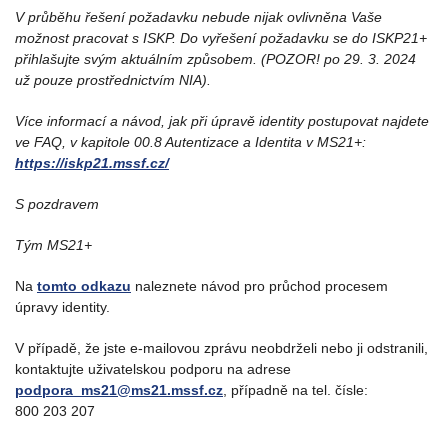
V průběhu řešení požadavku nebude nijak ovlivněna Vaše
možnost pracovat s ISKP. Do vyřešení požadavku se do ISKP21+
přihlašujte svým aktuálním způsobem. (POZOR! po 29. 3. 2024
už pouze prostřednictvím NIA).
Více informací a návod, jak při úpravě identity postupovat najdete
ve FAQ, v kapitole 00.8 Autentizace a Identita v MS21+:
https://iskp21.mssf.cz/
S pozdravem
Tým MS21+
Na
tomto odkazu
naleznete návod pro průchod procesem
úpravy identity.
V případě, že jste e-mailovou zprávu neobdrželi nebo ji odstranili,
kontaktujte uživatelskou podporu na adrese
podpora_ms21@ms21.mssf.cz
, případně na tel. čísle:
800 203 207