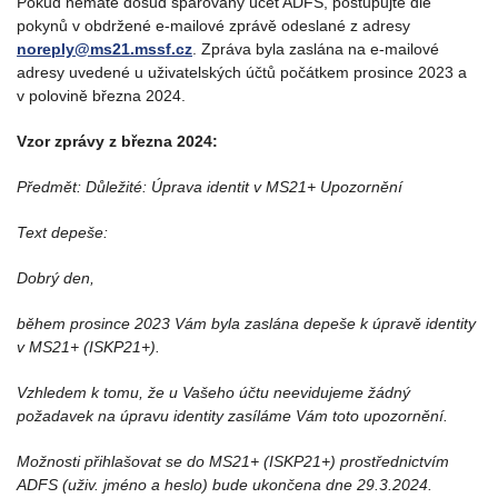
Pokud nemáte dosud spárovaný účet ADFS, postupujte dle
pokynů v obdržené e-mailové zprávě odeslané z adresy
noreply@ms21.mssf.cz
. Zpráva byla zaslána na e-mailové
adresy uvedené u uživatelských účtů počátkem prosince 2023 a
v polovině března 2024.
Vzor zprávy z března 2024:
Předmět: Důležité: Úprava identit v MS21+ Upozornění
Text depeše:
Dobrý den,
během prosince 2023 Vám byla zaslána depeše k úpravě identity
v MS21+ (ISKP21+).
Vzhledem k tomu, že u Vašeho účtu neevidujeme žádný
požadavek na úpravu identity zasíláme Vám toto upozornění.
Možnosti přihlašovat se do MS21+ (ISKP21+) prostřednictvím
ADFS (uživ. jméno a heslo) bude ukončena dne 29.3.2024.