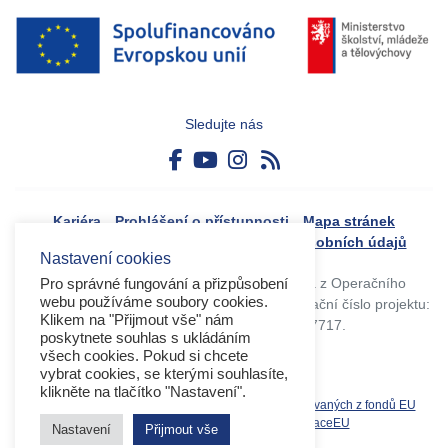
Sledujte nás
Kariéra
Prohlášení o přístupnosti
Mapa stránek
Boj proti korupci
Zásady ochrany osobních údajů
Nastavení cookies
Tvorba webového portálu byla financovaná z Operačního
Pro správné fungování a přizpůsobení
webu používáme soubory cookies.
programu Výzkum, vývoj a vzdělávání. Registrační číslo projektu:
Klikem na "Přijmout vše" nám
CZ.02.4.125/0.0/0.0/17_045/0017717.
poskytnete souhlas s ukládáním
všech cookies. Pokud si chcete
vybrat cookies, se kterými souhlasíte,
klikněte na tlačítko "Nastavení".
Související weby:
Databáze produktů spolufinancovaných z fondů EU
OPVVV
EK
MS2021+
MŠMT
DotaceEU
Nastavení
Přijmout vše