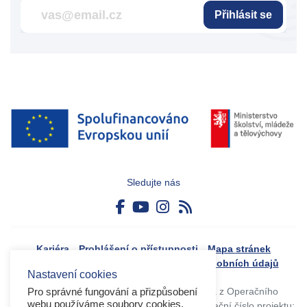
Přihlásit se
Sledujte nás
Kariéra
Prohlášení o přístupnosti
Mapa stránek
Boj proti korupci
Zásady ochrany osobních údajů
Nastavení cookies
Tvorba webového portálu byla financovaná z Operačního
Pro správné fungování a přizpůsobení
webu používáme soubory cookies.
programu Výzkum, vývoj a vzdělávání. Registrační číslo projektu: