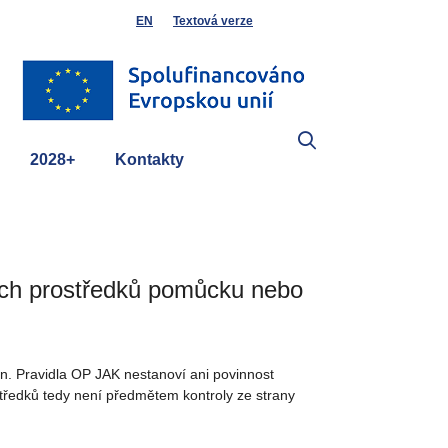
EN
Textová verze
2028+
Kontakty
ních prostředků pomůcku nebo
on. Pravidla OP JAK nestanoví ani povinnost
středků tedy není předmětem kontroly ze strany