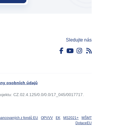
Sledujte nás
ny osobních údajů
rojektu: CZ.02.4.125/0.0/0.0/17_045/0017717.
inancovaných z fondů EU
OPVVV
EK
MS2021+
MŠMT
DotaceEU