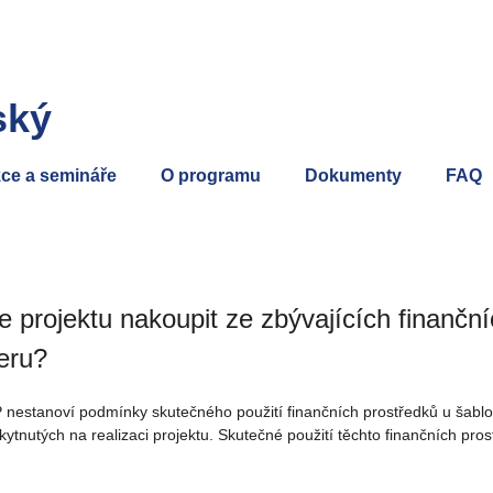
ský
ce a semináře
O programu
Dokumenty
FAQ
 projektu nakoupit ze zbývajících finanč
eru?
ZP nestanoví podmínky skutečného použití finančních prostředků u šabl
ytnutých na realizaci projektu. Skutečné použití těchto finančních pro