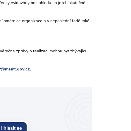
ředky evidovány bez ohledu na jejich skutečné
rní směrnice organizace a v neposlední řadě také
věrečné zprávy o realizaci mohou být zbývající
P@msmt.gov.cz
.
řihlásit se