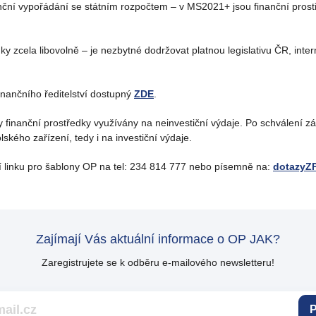
anční vypořádání se státním rozpočtem – v MS2021+ jsou finanční prost
y zcela libovolně – je nezbytné dodržovat platnou legislativu ČR, inte
inančního ředitelství dostupný
ZDE
.
 finanční prostředky využívány na neinvestiční výdaje. Po schválení zá
ského zařízení, tedy i na investiční výdaje.
í linku pro šablony OP na tel: 234 814 777 nebo písemně na:
dotazyZ
Zajímají Vás aktuální informace o OP JAK?
Zaregistrujete se k odběru e-mailového newsletteru!
P