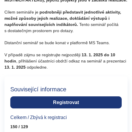
MÍSTNÍCH AKTÉRŮ), jejichž projekty jsou v začátku realizace.
Cílem semináře je
podrobněji představit jednotlivé aktivity,
možné způsoby jejich realizace, dokládání výstupů i
naplňování souvisejících indikátorů.
Tento seminář počítá
s dostatečným prostorem pro dotazy.
Distanční seminář se bude konat v platformě MS Teams.
V případě zájmu se registrujte nejpozději
13. 1. 2025 do 10
hodin
, přihlášení účastníci obdrží odkaz na seminář a prezentaci
13. 1. 2025
odpoledne.
Související informace
Registrovat
Celkem / Zbývá k registraci
150 / 129