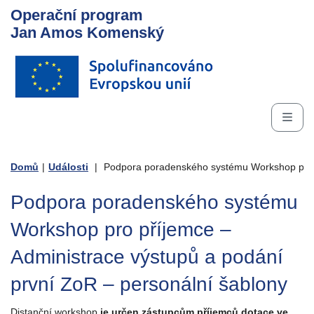
Operační program
Jan Amos Komenský
Domů
|
Události
|
Podpora poradenského systému Workshop pro př
Podpora poradenského systému
Workshop pro příjemce –
Administrace výstupů a podání
první ZoR – personální šablony
Distanční workshop
je určen zástupcům příjemců dotace ve