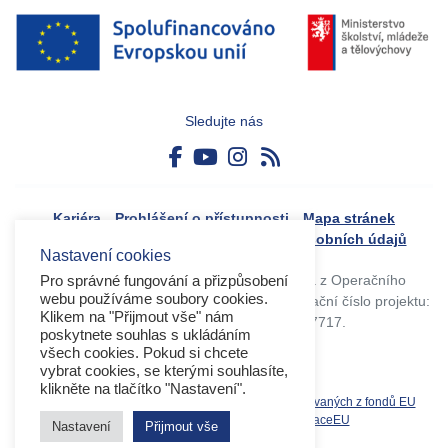
Sledujte nás
Kariéra
Prohlášení o přístupnosti
Mapa stránek
Boj proti korupci
Zásady ochrany osobních údajů
Nastavení cookies
Tvorba webového portálu byla financovaná z Operačního
Pro správné fungování a přizpůsobení
webu používáme soubory cookies.
programu Výzkum, vývoj a vzdělávání. Registrační číslo projektu:
Klikem na "Přijmout vše" nám
CZ.02.4.125/0.0/0.0/17_045/0017717.
poskytnete souhlas s ukládáním
všech cookies. Pokud si chcete
vybrat cookies, se kterými souhlasíte,
klikněte na tlačítko "Nastavení".
Související weby:
Databáze produktů spolufinancovaných z fondů EU
OPVVV
EK
MS2021+
MŠMT
DotaceEU
Nastavení
Přijmout vše