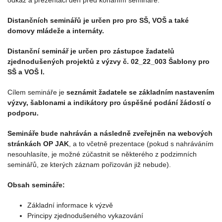
odkaz a prezentaci den před konáním semináře.
Distančních seminářů je určen pro pro SŠ, VOŠ a také
domovy mládeže a internáty.
Distanční seminář je určen pro zástupce žadatelů
zjednodušených projektů z výzvy č. 02_22_003 Šablony pro
SŠ a VOŠ I.
Cílem semináře je
seznámit žadatele se základním nastavením
výzvy, šablonami a indikátory pro úspěšné podání žádostí o
podporu.
Semináře bude nahráván a následně zveřejněn na webových
stránkách OP JAK
, a to včetně prezentace (pokud s nahráváním
nesouhlasíte, je možné zúčastnit se některého z podzimních
seminářů, ze kterých záznam pořizován již nebude).
Obsah semináře:
Základní informace k výzvě
Principy zjednodušeného vykazování