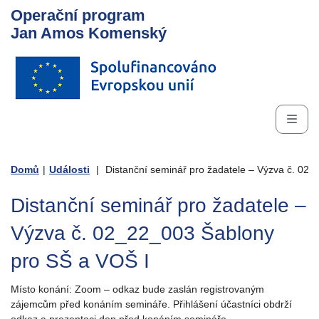
Operační program
Jan Amos Komenský
Domů
|
Události
|
Distanční seminář pro žadatele – Výzva č. 02
Distanční seminář pro žadatele –
Výzva č. 02_22_003 Šablony
pro SŠ a VOŠ I
Místo konání: Zoom – odkaz bude zaslán registrovaným
zájemcům před konáním semináře. Přihlášení účastníci obdrží