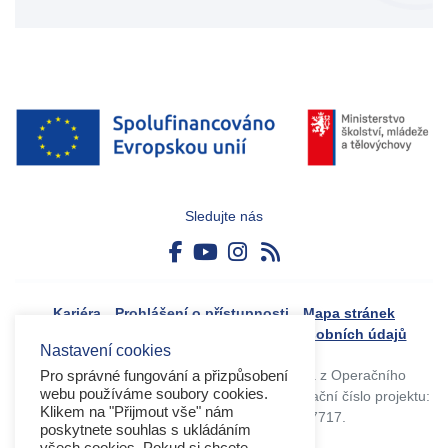
Sledujte nás
Kariéra
Prohlášení o přístupnosti
Mapa stránek
Boj proti korupci
Zásady ochrany osobních údajů
Nastavení cookies
Tvorba webového portálu byla financovaná z Operačního
Pro správné fungování a přizpůsobení
webu používáme soubory cookies.
programu Výzkum, vývoj a vzdělávání. Registrační číslo projektu:
Klikem na "Přijmout vše" nám
CZ.02.4.125/0.0/0.0/17_045/0017717.
poskytnete souhlas s ukládáním